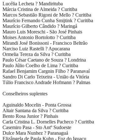
Lucélia Lecheta ? Mandirituba
Márcia Cristina de Almeida ? Curitiba
Marcos Sebastião Rigoni de Mello ? Curitiba
Maurício Fernando Cunha Smijtink ? Curitiba
Maurício Gilberto Cândido ? Maringá
Mauro Luis Moreschi - São José Pinhais
Moises Antonio Bortolotto ? Curitiba
Mirandi José Bonissoni - Francisco Beltrão
Narciso Luiz Rastelli ? Apucarana
Ormelia Tereza da Silva ? Curitiba
Paulo César Caetano de Souza ? Londrina
Paulo Júlio Coelho de Lima ? Curitiba
Rafael Benjamim Cargnin Filho ? Paranavaí
Sandro Di Carlo Teixeira - União da Vitória
Túlio Francisco Andrade Hofmann ? Palmas
Conselheiros suplentes
Aguinaldo Mocelin - Ponta Grossa
Altair Santana da Silva ? Curitiba
Bento Rosa Junior ? Pinhais
Carla Cristina L. Dornelles Pacheco ? Curitiba
Casemiro Pasa - Sto Antº Sudoeste
Dulce Mara Nunhez ? Paranaguá
Elizângela de Paula Kuhn - Foz do Iguaçu