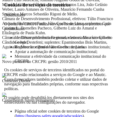
Cookies de serviços de terceiros
Maurício Gilberto Cândido, Armando Santos Lira, João Gelásio
Weber, Lauro Antunes de Oliveira, Maurício Fernando Cunha
Smijtink e Marcos Sebastião Rigoni de Mello.
Desabilitado
Câmara de Desenvolvimento Profissional, efetivos: Túlio Francisco
Andrade Hofmann e Paulo Júlio Coelho de Lima; suplentes: Carla
O portal do CRCPR utiliza serviços fornecidos por terceiros que
Cristina L. Dornelles Pacheco, Gilberto Luiz do Amaral e
possibilitam:
Elizângela de Paula Kuhn.
Identificar preferências e recursos associados a serviços do
Câmara de Desenvolvimento Regional, efetivos: Maurício Gilberto
Google;
Cândido e Ivo Destefeni; suplentes: Epaminondas Brás Martins,
Registrar a origem de acesso em campanhas institucionais;
Aguinaldo Mocelin e Paulo Júlio Coelho de Lima.
Apoiar a automação de comunicação institucional;
Mensurar a efetividade da comunicação institucional do
CRCPR.
Novo plenário do CRCPR: gestão 2010/2011
Os cookies de serviços de terceiros identificados no portal do
CRCPR estão relacionados a serviços do Google e ao Mautic.
Esses fornecedores também poderão coletar e utilizar dados de
Conselho Diretor
navegação para finalidades próprias, conforme suas respectivas
políticas.
O usuário pode desabilitá-los diretamente nos sites dos
Conselheiros fazem treinamento
fornecedores ou nas configurações do navegador.
Página oficial sobre cookies de terceiros do Google
(
https://business.safety.google/adscookies
).