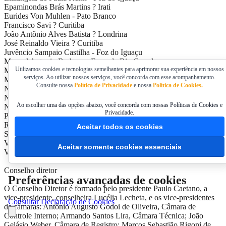
Epaminondas Brás Martins ? Irati
Eurides Von Muhlen - Pato Branco
Francisco Savi ? Curitiba
João Antônio Alves Batista ? Londrina
José Reinaldo Vieira ? Curitiba
Juvêncio Sampaio Castilha - Foz do Iguaçu
Manoel Antonio Barbosa - Fazenda Rio Grande
Utilizamos cookies e tecnologias semelhantes para aprimorar sua experiência em nossos
Maria Favero Rodrigues ? Curitiba
serviços. Ao utilizar nossos serviços, você concorda com esse acompanhamento.
Mário Ari Ganho ? Curitiba
Consulte nossa
Política de Privacidade
e nossa
Política de Cookies.
Neuza Corte de Oliveira ? Maringá
Nilton Mendes Filho ? Curitiba
Ao escolher uma das opções abaixo, você concorda com nossas Políticas de Cookies e
Nilva Amália Pasetto ? Curitiba
Privacidade.
Paulo de Tarso Vieira Lopes ? Cascavel
Reginaldo Rodrigues de Paula ? Curitiba
Aceitar todos os cookies
Serlei Antônio Denardi - Guarapuava
Valdir Oripka Milicio - Curitiba
Aceitar somente cookies essenciais
Vera Lucia Lelis Oliveira ? Curitiba
Conselho diretor
Preferências avançadas de cookies
O Conselho Diretor é formado pelo presidente Paulo Caetano, a
vice-presidente, conselheira Lucélia Lecheta, e os vice-presidentes
Consultar Declaração de Cookies
de câmaras: Antônio Augusto Godoi de Oliveira, Câmara de
Controle Interno; Armando Santos Lira, Câmara Técnica; João
Gelásio Weber, Câmara de Registro; Marcos Sebastião Rigoni de