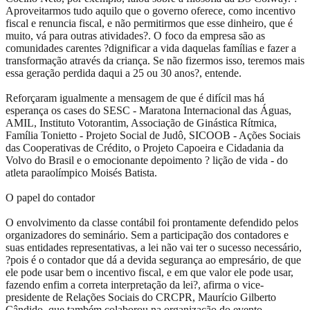
Aproveitarmos tudo aquilo que o governo oferece, como incentivo
fiscal e renuncia fiscal, e não permitirmos que esse dinheiro, que é
muito, vá para outras atividades?. O foco da empresa são as
comunidades carentes ?dignificar a vida daquelas famílias e fazer a
transformação através da criança. Se não fizermos isso, teremos mais
essa geração perdida daqui a 25 ou 30 anos?, entende.
Reforçaram igualmente a mensagem de que é difícil mas há
esperança os cases do SESC - Maratona Internacional das Águas,
AMIL, Instituto Votorantim, Associação de Ginástica Rítmica,
Família Tonietto - Projeto Social de Judô, SICOOB - Ações Sociais
das Cooperativas de Crédito, o Projeto Capoeira e Cidadania da
Volvo do Brasil e o emocionante depoimento ? lição de vida - do
atleta paraolímpico Moisés Batista.
O papel do contador
O envolvimento da classe contábil foi prontamente defendido pelos
organizadores do seminário. Sem a participação dos contadores e
suas entidades representativas, a lei não vai ter o sucesso necessário,
?pois é o contador que dá a devida segurança ao empresário, de que
ele pode usar bem o incentivo fiscal, e em que valor ele pode usar,
fazendo enfim a correta interpretação da lei?, afirma o vice-
presidente de Relações Sociais do CRCPR, Maurício Gilberto
Cândido, que também colaborou na organização do evento.