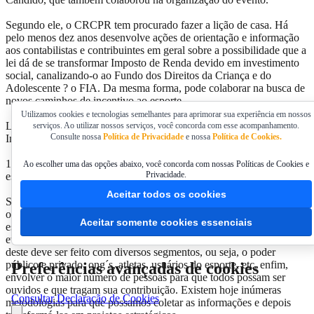
Segundo ele, o CRCPR tem procurado fazer a lição de casa. Há
pelo menos dez anos desenvolve ações de orientação e informação
aos contabilistas e contribuintes em geral sobre a possibilidade que a
lei dá de se transformar Imposto de Renda devido em investimento
social, canalizando-o ao Fundo dos Direitos da Criança e do
Adolescente ? o FIA. Da mesma forma, pode colaborar na busca de
novos caminhos de incentivo ao esporte.
Utilizamos cookies e tecnologias semelhantes para aprimorar sua experiência em nossos
LEIA ENTREVISTA COM Roberto Costacurta, do Núcleo de
serviços. Ao utilizar nossos serviços, você concorda com esse acompanhamento.
Consulte nossa
Política de Privacidade
e nossa
Política de Cookies.
Inovação em Esporte e Lazer da Fiep ? um dos organiza
1. O senhor afirmou que precisávamos ter um plano coletivo para o
Ao escolher uma das opções abaixo, você concorda com nossas Políticas de Cookies e
Privacidade.
esporte no Paraná. Na sua visão, como poderia ser esse plano?
Aceitar todos os cookies
Sim, necessitamos com urgência elaborar um Plano Estratégico para
o desenvolvimento do esporte no estado. Qual a nossa visão? O que
Aceitar somente cookies essenciais
esperamos de resultado? Vivemos somente de calendários de
eventos? São respostas que precisamos ter. É obvio que um plano
deste deve ser feito com diversos segmentos, ou seja, o poder
público e privado, ong´s, atletas, usuários do esporte, etc, enfim,
Preferências avançadas de cookies
envolver o maior número de pessoas para que todos possam ser
ouvidos e que tragam sua contribuição. Existem hoje inúmeras
Consultar Declaração de Cookies
metodologias para que possamos coletar as informações e depois