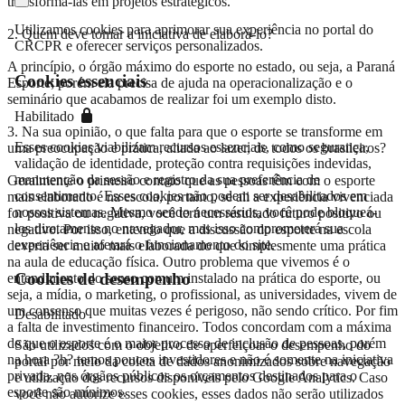
transformá-las em projetos estratégicos.
Utilizamos cookies para aprimorar sua experiência no portal do
2. Quem deve tomar a iniciativa de elaborá-lo?
CRCPR e oferecer serviços personalizados.
A princípio, o órgão máximo do esporte no estado, ou seja, a Paraná
Cookies essenciais
Esporte; porém ela precisa de ajuda na operacionalização e o
seminário que acabamos de realizar foi um exemplo disto.
Habilitado
3. Na sua opinião, o que falta para que o esporte se transforme em
Esses cookies viabilizam recursos essenciais, como segurança,
uma preocupação e prática, aliada ao lazer, de todos os brasileiros?
validação de identidade, proteção contra requisições indevidas,
manutenção da sessão e registro da sua preferência de
Geralmente o primeiro contato que as pessoas têm com o esporte
consentimento. Esses cookies não podem ser desabilitados em
mais elaborado é na escola, portanto, se ali a experiência vivenciada
nossos sistemas. Mesmo sendo necessários, você pode bloqueá-
for positiva ou negativa, você terá um resultado futuro positivo ou
los diretamente no navegador, mas isso comprometerá sua
negativo. Por isso, entendo que a discussão do esporte na escola
experiência e afetará o funcionamento do site.
deveria ser muito mais elaborada do que simplesmente uma prática
na aula de educação física. Outro problema que vivemos é o
Cookies de desempenho
entendimento do senso comum instalado na prática do esporte, ou
seja, a mídia, o marketing, o profissional, as universidades, vivem de
um consenso que muitas vezes é perigoso, não sendo crítico. Por fim
Desabilitado
a falta de investimento financeiro. Todos concordam com a máxima
de que o esporte é o maior processo de inclusão de pessoas, porém
São utilizados com o objetivo de aperfeiçoar o desempenho do
na hora ?h? temos poucos investidores e não é somente na iniciativa
portal por meio da coleta de dados anonimizados sobre navegação
privada, nos órgãos públicos os orçamentos destinados para o
e utilização dos recursos disponíveis pelo Google Analytics. Caso
esporte são mínimos.
você não autorize esses cookies, esses dados não serão utilizados