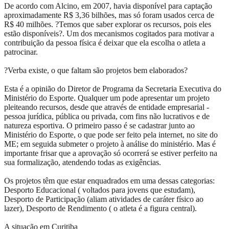
De acordo com Alcino, em 2007, havia disponível para captação
aproximadamente R$ 3,36 bilhões, mas só foram usados cerca de
R$ 40 milhões. ?Temos que saber explorar os recursos, pois eles
estão disponíveis?. Um dos mecanismos cogitados para motivar a
contribuição da pessoa física é deixar que ela escolha o atleta a
patrocinar.
?Verba existe, o que faltam são projetos bem elaborados?
Esta é a opinião do Diretor de Programa da Secretaria Executiva do
Ministério do Esporte. Qualquer um pode apresentar um projeto
pleiteando recursos, desde que através de entidade empresarial -
pessoa jurídica, pública ou privada, com fins não lucrativos e de
natureza esportiva. O primeiro passo é se cadastrar junto ao
Ministério do Esporte, o que pode ser feito pela internet, no site do
ME; em seguida submeter o projeto à análise do ministério. Mas é
importante frisar que a aprovação só ocorrerá se estiver perfeito na
sua formalização, atendendo todas as exigências.
Os projetos têm que estar enquadrados em uma dessas categorias:
Desporto Educacional ( voltados para jovens que estudam),
Desporto de Participação (aliam atividades de caráter físico ao
lazer), Desporto de Rendimento ( o atleta é a figura central).
A situação em Curitiba