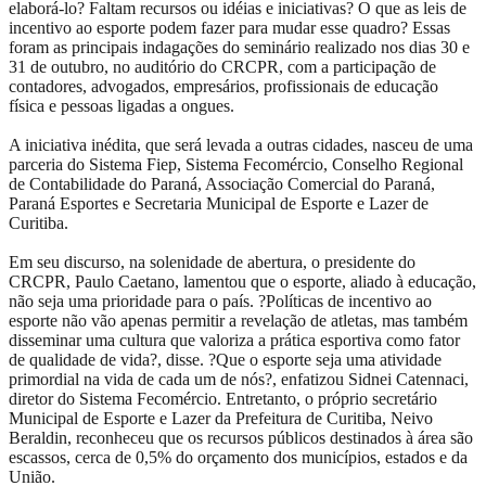
elaborá-lo? Faltam recursos ou idéias e iniciativas? O que as leis de
incentivo ao esporte podem fazer para mudar esse quadro? Essas
foram as principais indagações do seminário realizado nos dias 30 e
31 de outubro, no auditório do CRCPR, com a participação de
contadores, advogados, empresários, profissionais de educação
física e pessoas ligadas a ongues.
A iniciativa inédita, que será levada a outras cidades, nasceu de uma
parceria do Sistema Fiep, Sistema Fecomércio, Conselho Regional
de Contabilidade do Paraná, Associação Comercial do Paraná,
Paraná Esportes e Secretaria Municipal de Esporte e Lazer de
Curitiba.
Em seu discurso, na solenidade de abertura, o presidente do
CRCPR, Paulo Caetano, lamentou que o esporte, aliado à educação,
não seja uma prioridade para o país. ?Políticas de incentivo ao
esporte não vão apenas permitir a revelação de atletas, mas também
disseminar uma cultura que valoriza a prática esportiva como fator
de qualidade de vida?, disse. ?Que o esporte seja uma atividade
primordial na vida de cada um de nós?, enfatizou Sidnei Catennaci,
diretor do Sistema Fecomércio. Entretanto, o próprio secretário
Municipal de Esporte e Lazer da Prefeitura de Curitiba, Neivo
Beraldin, reconheceu que os recursos públicos destinados à área são
escassos, cerca de 0,5% do orçamento dos municípios, estados e da
União.