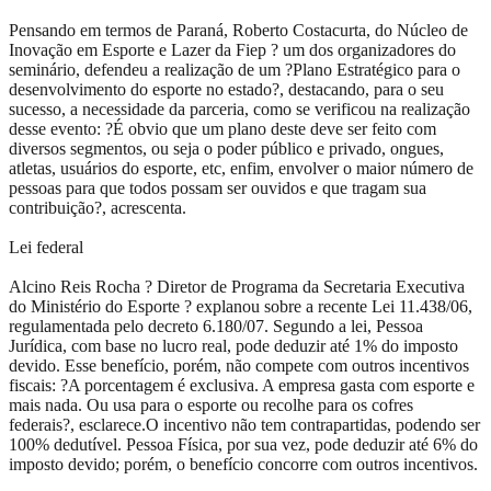
Pensando em termos de Paraná, Roberto Costacurta, do Núcleo de
Inovação em Esporte e Lazer da Fiep ? um dos organizadores do
seminário, defendeu a realização de um ?Plano Estratégico para o
desenvolvimento do esporte no estado?, destacando, para o seu
sucesso, a necessidade da parceria, como se verificou na realização
desse evento: ?É obvio que um plano deste deve ser feito com
diversos segmentos, ou seja o poder público e privado, ongues,
atletas, usuários do esporte, etc, enfim, envolver o maior número de
pessoas para que todos possam ser ouvidos e que tragam sua
contribuição?, acrescenta.
Lei federal
Alcino Reis Rocha ? Diretor de Programa da Secretaria Executiva
do Ministério do Esporte ? explanou sobre a recente Lei 11.438/06,
regulamentada pelo decreto 6.180/07. Segundo a lei, Pessoa
Jurídica, com base no lucro real, pode deduzir até 1% do imposto
devido. Esse benefício, porém, não compete com outros incentivos
fiscais: ?A porcentagem é exclusiva. A empresa gasta com esporte e
mais nada. Ou usa para o esporte ou recolhe para os cofres
federais?, esclarece.O incentivo não tem contrapartidas, podendo ser
100% dedutível. Pessoa Física, por sua vez, pode deduzir até 6% do
imposto devido; porém, o benefício concorre com outros incentivos.