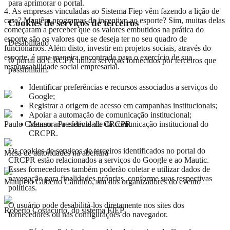
para aprimorar o portal.
4. As empresas vinculadas ao Sistema Fiep vêm fazendo a lição de
casa? Mantêm programas de incentivo ao esporte? Sim, muitas delas
Cookies de serviços de terceiros
começaram a perceber que os valores embutidos na prática do
esporte são os valores que se deseja ter no seu quadro de
Desabilitado
funcionários. Além disto, investir em projetos sociais, através do
esporte, é uma maneira encontrada para o exercício de sua
O portal do CRCPR utiliza serviços fornecidos por terceiros que
responsabilidade social empresarial.
possibilitam:
Identificar preferências e recursos associados a serviços do
Google;
Registrar a origem de acesso em campanhas institucionais;
Apoiar a automação de comunicação institucional;
Mensurar a efetividade da comunicação institucional do
Paulo Caetano - Presidente do CRCPR
CRCPR.
Os cookies de serviços de terceiros identificados no portal do
Mesa de autoridades na abertura
CRCPR estão relacionados a serviços do Google e ao Mautic.
Esses fornecedores também poderão coletar e utilizar dados de
navegação para finalidades próprias, conforme suas respectivas
Maurício Gilberto Cândido, um dos organizadores do evento
políticas.
O usuário pode desabilitá-los diretamente nos sites dos
Roberto Costacurto, do sistema FIEP
fornecedores ou nas configurações do navegador.