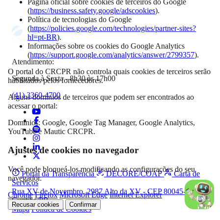
Página oficial sobre cookies de terceiros do Google
(
https://business.safety.google/adscookies
).
Política de tecnologias do Google
(
https://policies.google.com/technologies/partner-sites?
hl=pt-BR
).
Informações sobre os cookies do Google Analytics
(
https://support.google.com/analytics/answer/2799357
).
Atendimento:
O portal do CRCPR não controla quais cookies de terceiros serão
Segunda à Sexta - 8h30 às 17h00
habilitados pelos fornecedores.
(41) 3360-4700
Alguns domínios de terceiros que podem ser encontrados ao
acessar o portal:
Domínios: Google, Google Tag Manager, Google Analytics,
YouTube e Mautic CRCPR.
Ajustes de cookies no navegador
Você pode bloqueá-los modificando as configurações do seu
Portal da Transparência
DECORE/COAF
Carta de
navegador.
Serviços
Rua XV de Novembro, 2987 Alto da XV - CEP 80045-340,
Chrome
Firefox
Microsoft Edge
Internet Explorer
Curitiba/PR
Recusar cookies
Confirmar
Mapa
Política de Cookies