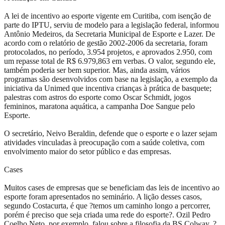
A lei de incentivo ao esporte vigente em Curitiba, com isenção de
parte do IPTU, serviu de modelo para a legislação federal, informou
Antônio Medeiros, da Secretaria Municipal de Esporte e Lazer. De
acordo com o relatório de gestão 2002-2006 da secretaria, foram
protocolados, no período, 3.954 projetos, e aprovados 2.950, com
um repasse total de R$ 6.979,863 em verbas. O valor, segundo ele,
também poderia ser bem superior. Mas, ainda assim, vários
programas são desenvolvidos com base na legislação, a exemplo da
iniciativa da Unimed que incentiva crianças à prática de basquete;
palestras com astros do esporte como Oscar Schmidt, jogos
femininos, maratona aquática, a campanha Doe Sangue pelo
Esporte.
O secretário, Neivo Beraldin, defende que o esporte e o lazer sejam
atividades vinculadas à preocupação com a saúde coletiva, com
envolvimento maior do setor público e das empresas.
Cases
Muitos cases de empresas que se beneficiam das leis de incentivo ao
esporte foram apresentados no seminário. A lição desses casos,
segundo Costacurta, é que ?temos um caminho longo a percorrer,
porém é preciso que seja criada uma rede do esporte?. Ozil Pedro
Coelho Neto, por exemplo, falou sobre a filosofia da BS Colway. ?