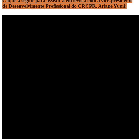
Clique a seguir para assistir à entrevista com a vice-presidente
de Desenvolvimento Profissional do CRCPR, Ariane Yumi: