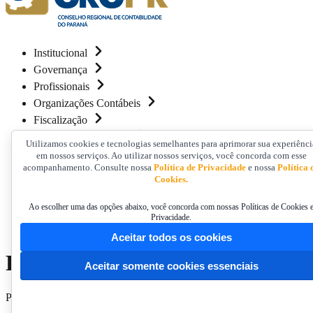
Institucional
Governança
Profissionais
Organizações Contábeis
Fiscalização
Educação Continuada
Utilizamos cookies e tecnologias semelhantes para aprimorar sua experiênci
Comunicação
em nossos serviços. Ao utilizar nossos serviços, você concorda com esse
acompanhamento. Consulte nossa
Política de Privacidade
e nossa
Política 
Contato
Cookies.
Home
/
Ao escolher uma das opções abaixo, você concorda com nossas Políticas de Cookies 
Resolução nº 02/2025: Novas Regras para Assinaturas de Pr
Privacidade.
Aceitar todos os cookies
Resolução nº 02/2025: Novas R
Aceitar somente cookies essenciais
Por Comunicação CRCPR
•
27/02/2026 12:52