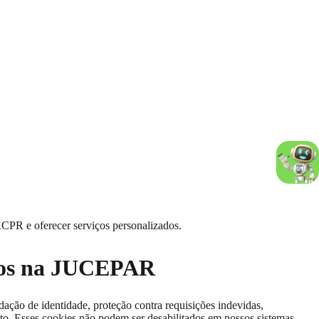
RCPR e oferecer serviços personalizados.
ssos na JUCEPAR
dação de identidade, proteção contra requisições indevidas,
to. Esses cookies não podem ser desabilitados em nossos sistemas.