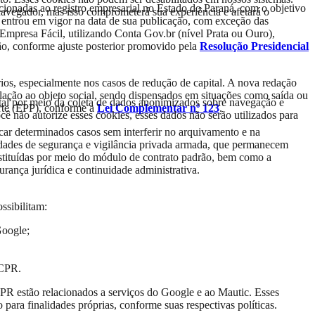
cionadas ao registro empresarial no Estado do Paraná, com o objetivo
avegador, mas isso comprometerá sua experiência e afetará o
 entrou em vigor na data de sua publicação, com exceção das
 Empresa Fácil, utilizando Conta Gov.br (nível Prata ou Ouro),
ão, conforme ajuste posterior promovido pela
Resolução Presidencial
tários, especialmente nos casos de redução de capital. A nova redação
relação ao objeto social, sendo dispensados em situações como saída ou
tal por meio da coleta de dados anonimizados sobre navegação e
te (EPP), conforme a
Lei Complementar nº 123
.
cê não autorize esses cookies, esses dados não serão utilizados para
car determinados casos sem interferir no arquivamento e na
idades de segurança e vigilância privada armada, que permanecem
constituídas por meio do módulo de contrato padrão, bem como a
rança jurídica e continuidade administrativa.
ssibilitam:
Google;
RCPR.
CPR estão relacionados a serviços do Google e ao Mautic. Esses
para finalidades próprias, conforme suas respectivas políticas.