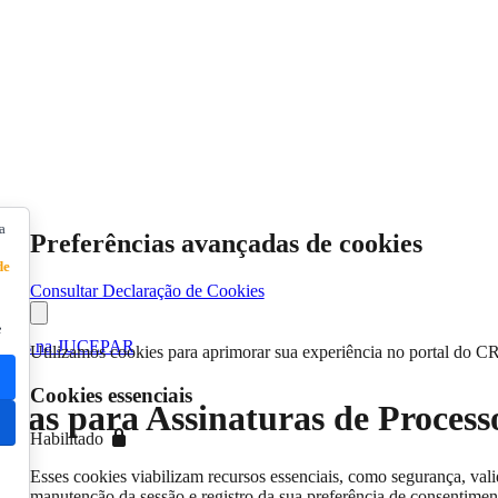
a
Preferências avançadas de cookies
de
Consultar Declaração de Cookies
e
ocessos na JUCEPAR
Utilizamos cookies para aprimorar sua experiência no portal do C
Cookies essenciais
egras para Assinaturas de Proce
Habilitado
Esses cookies viabilizam recursos essenciais, como segurança, vali
manutenção da sessão e registro da sua preferência de consentimen