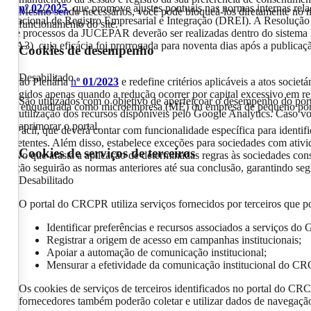
ária
nº 02/2025
,
que promove ajustes pontuais nas normas internas rela
Mesmo sendo necessários, você pode bloqueá-los diretamente no n
to Nacional de Registro Empresarial e Integração (DREI). A Resolução
funcionamento do site.
turas de processos da JUCEPAR deverão ser realizadas dentro do sistema
m (A3) cuja eficácia foi prorrogada para noventa dias após a publicaç
Cookies de desempenho
Desabilitado
esolução Plenária
n
º 01/2023
e redefine critérios aplicáveis a atos socie
rão exigidos apenas quando a redução ocorrer por capital excessivo em 
São utilizados com o objetivo de aperfeiçoar o desempenho do por
estiver enquadrada como microempresa (ME) ou empresa de pequeno por
utilização dos recursos disponíveis pelo Google Analytics. Caso vo
aprimorar o portal.
 Fácil, que deverá contar com funcionalidade específica para identifi
competentes. Além disso, estabelece exceções para sociedades com ativ
Cookies de serviços de terceiros
ispositivo que afasta a aplicação de determinadas regras às sociedades 
olução seguirão as normas anteriores até sua conclusão, garantindo segu
Desabilitado
O portal do CRCPR utiliza serviços fornecidos por terceiros que po
Identificar preferências e recursos associados a serviços do 
Registrar a origem de acesso em campanhas institucionais;
Apoiar a automação de comunicação institucional;
Mensurar a efetividade da comunicação institucional do C
Os cookies de serviços de terceiros identificados no portal do CR
fornecedores também poderão coletar e utilizar dados de navegação 