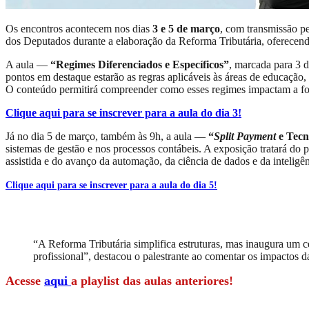
Os encontros acontecem nos dias
3 e 5 de março
, com transmissão p
dos Deputados durante a elaboração da Reforma Tributária, oferecend
A aula —
“Regimes Diferenciados e Específicos”
, marcada para 3 d
pontos em destaque estarão as regras aplicáveis às áreas de educação, 
O conteúdo permitirá compreender como esses regimes impactam a form
Clique aqui para se inscrever para a aula do dia 3!
Já no dia 5 de março, também às 9h, a aula —
“
Split Payment
e Tecn
sistemas de gestão e nos processos contábeis. A exposição tratará do
assistida e do avanço da automação, da ciência de dados e da inteligênci
Clique aqui para se inscrever para a aula do dia 5!
“A Reforma Tributária simplifica estruturas, mas inaugura um ce
profissional”, destacou o palestrante ao comentar os impactos da
Acesse
aqui
a playlist das aulas anteriores!