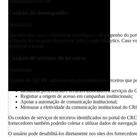
funcionamento do site.
Cookies de desempenho
Desabilitado
São utilizados com o objetivo de aperfeiçoar o desempenho do por
utilização dos recursos disponíveis pelo Google Analytics. Caso vo
aprimorar o portal.
Cookies de serviços de terceiros
Desabilitado
O portal do CRCPR utiliza serviços fornecidos por terceiros que po
Identificar preferências e recursos associados a serviços do 
Registrar a origem de acesso em campanhas institucionais;
Apoiar a automação de comunicação institucional;
Mensurar a efetividade da comunicação institucional do C
Os cookies de serviços de terceiros identificados no portal do CR
fornecedores também poderão coletar e utilizar dados de navegação 
O usuário pode desabilitá-los diretamente nos sites dos fornecedo