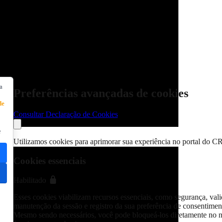
a
Preferências avançadas de cookies
de
Consultar Declaração de Cookies
e
Utilizamos cookies para aprimorar sua experiência no portal do C
Cookies essenciais
Habilitado
Esses cookies viabilizam recursos essenciais, como segurança, vali
manutenção da sessão e registro da sua preferência de consentimen
Mesmo sendo necessários, você pode bloqueá-los diretamente no n