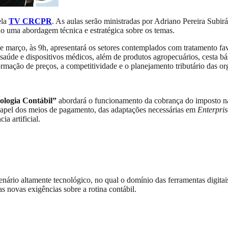
ela
TV CRCPR
. As aulas serão ministradas por Adriano Pereira Subirá
o uma abordagem técnica e estratégica sobre os temas.
e março, às 9h, apresentará os setores contemplados com tratamento fav
saúde e dispositivos médicos, além de produtos agropecuários, cesta bás
ação de preços, a competitividade e o planejamento tributário das or
ologia Contábil”
abordará o funcionamento da cobrança do imposto na 
 papel dos meios de pagamento, das adaptações necessárias em
Enterpri
a artificial.
nário altamente tecnológico, no qual o domínio das ferramentas digitais
s novas exigências sobre a rotina contábil.