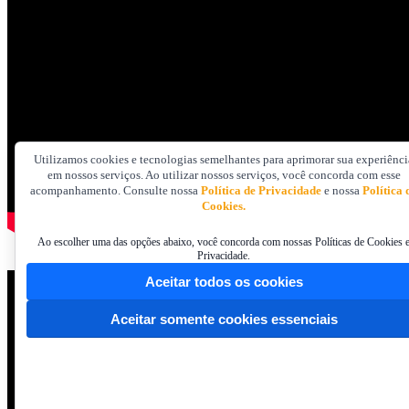
Utilizamos cookies e tecnologias semelhantes para aprimorar sua experiênci
em nossos serviços. Ao utilizar nossos serviços, você concorda com esse
acompanhamento. Consulte nossa
Política de Privacidade
e nossa
Política 
Cookies.
Ao escolher uma das opções abaixo, você concorda com nossas Políticas de Cookies 
Privacidade.
Aceitar todos os cookies
Aceitar somente cookies essenciais