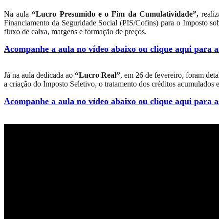
Na aula
“Lucro Presumido e o Fim da Cumulatividade”,
realiz
Financiamento da Seguridade Social (PIS/Cofins) para o Imposto sob
fluxo de caixa, margens e formação de preços.
Acompanhe a aula no vídeo abaixo ou clique aqui para as
Já na aula dedicada ao
“Lucro Real”
, em 26 de fevereiro, foram det
a criação do Imposto Seletivo, o tratamento dos créditos acumulados
Acompanhe a aula no vídeo abaixo ou clique aqui para as