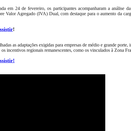
ada em 24 de fevereiro, os participantes acompanharam a análise d
re Valor Agregado (IVA) Dual, com destaque para o aumento da carga tr
sistir
!
alhadas as adaptações exigidas para empresas de médio e grande porte, 
 e os incentivos regionais remanescentes, como os vinculados à Zona F
sistir!