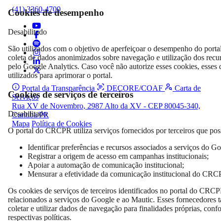
(41) 3360-4700
Cookies de desempenho
Desabilitado
São utilizados com o objetivo de aperfeiçoar o desempenho do porta
coleta de dados anonimizados sobre navegação e utilização dos recu
pelo Google Analytics. Caso você não autorize esses cookies, esses
utilizados para aprimorar o portal.
Portal da Transparência
DECORE/COAF
Carta de
Cookies de serviços de terceiros
Serviços
Rua XV de Novembro, 2987 Alto da XV - CEP 80045-340,
Desabilitado
Curitiba/PR
Mapa
Política de Cookies
O portal do CRCPR utiliza serviços fornecidos por terceiros que poss
Identificar preferências e recursos associados a serviços do Go
Registrar a origem de acesso em campanhas institucionais;
Apoiar a automação de comunicação institucional;
Mensurar a efetividade da comunicação institucional do CRC
Os cookies de serviços de terceiros identificados no portal do CRCP
relacionados a serviços do Google e ao Mautic. Esses fornecedores
coletar e utilizar dados de navegação para finalidades próprias, conf
respectivas políticas.