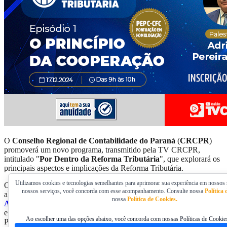
O
Conselho Regional de Contabilidade do Paraná
(
CRCPR
)
promoverá um novo programa, transmitido pela TV CRCPR,
intitulado "
Por Dentro da Reforma Tributária
", que explorará os
principais aspectos e implicações da Reforma Tributária.
Utilizamos cookies e tecnologias semelhantes para aprimorar sua experiência em nossos s
O primeiro episódio será lançado no dia
17 de dezembro
, às 9h,
e
nossos serviços, você concorda com esse acompanhamento. Consulte nossa
Política
abordará o tema "
O Princípio da Cooperação
". O palestrante será
nossa
Política de Cookies.
Adriano Pereira Subirá
, auditor fiscal da Receita Federal, mestre
em Administração Tributária e doutorando em Administração
Ao escolher uma das opções abaixo, você concorda com nossas Políticas de Cookies
Pública.