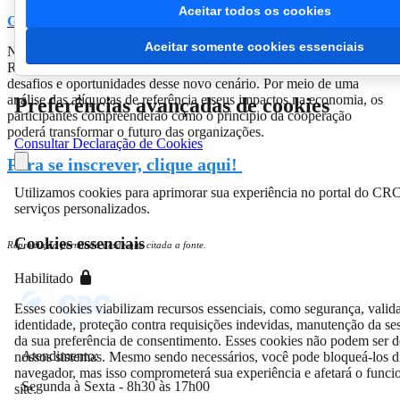
Aceitar todos os cookies
Garanta sua vaga, aqui!
Aceitar somente cookies essenciais
Nesta aula, o palestrante apresentará um panorama geral da
Reforma, incluindo os
fatos geradores do IBS e da CBS
, além dos
desafios e oportunidades desse novo cenário. Por meio de uma
análise das alíquotas de referência e seus impactos na economia, os
Preferências avançadas de cookies
participantes compreenderão como o princípio da cooperação
poderá transformar o futuro das organizações.
Consultar Declaração de Cookies
Para se inscrever, clique aqui!
Utilizamos cookies para aprimorar sua experiência no portal do CR
serviços personalizados.
Cookies essenciais
Reprodução permitida desde que citada a fonte.
Habilitado
Esses cookies viabilizam recursos essenciais, como segurança, valid
identidade, proteção contra requisições indevidas, manutenção da ses
da sua preferência de consentimento. Esses cookies não podem ser d
Atendimento:
nossos sistemas. Mesmo sendo necessários, você pode bloqueá-los d
navegador, mas isso comprometerá sua experiência e afetará o func
Segunda à Sexta - 8h30 às 17h00
site.