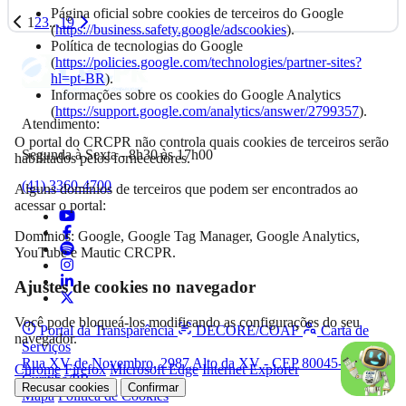
Página oficial sobre cookies de terceiros do Google
1
2
3
...
19
(
https://business.safety.google/adscookies
).
Política de tecnologias do Google
(
https://policies.google.com/technologies/partner-sites?
hl=pt-BR
).
Informações sobre os cookies do Google Analytics
(
https://support.google.com/analytics/answer/2799357
).
Atendimento:
O portal do CRCPR não controla quais cookies de terceiros serão
Segunda à Sexta - 8h30 às 17h00
habilitados pelos fornecedores.
(41) 3360-4700
Alguns domínios de terceiros que podem ser encontrados ao
acessar o portal:
Domínios: Google, Google Tag Manager, Google Analytics,
YouTube e Mautic CRCPR.
Ajustes de cookies no navegador
Você pode bloqueá-los modificando as configurações do seu
Portal da Transparência
DECORE/COAF
Carta de
navegador.
Serviços
Rua XV de Novembro, 2987 Alto da XV - CEP 80045-340,
Chrome
Firefox
Microsoft Edge
Internet Explorer
Curitiba/PR
Recusar cookies
Confirmar
Mapa
Política de Cookies