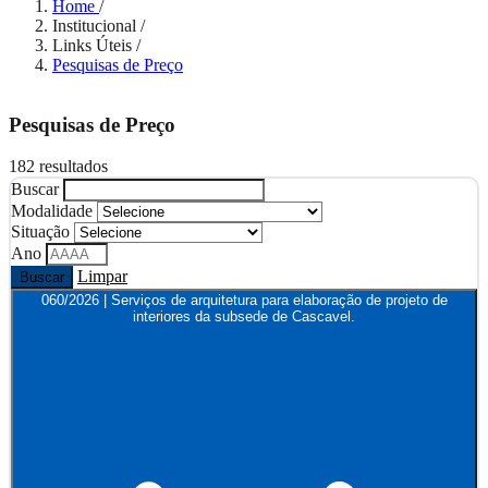
Home
/
Institucional
/
Links Úteis
/
Pesquisas de Preço
Pesquisas de Preço
182 resultados
Buscar
Modalidade
Situação
Ano
Limpar
Buscar
060/2026 | Serviços de arquitetura para elaboração de projeto de
interiores da subsede de Cascavel.