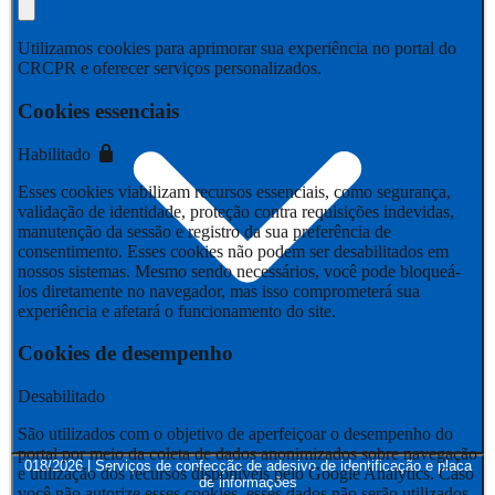
Utilizamos cookies para aprimorar sua experiência no portal do
CRCPR e oferecer serviços personalizados.
Cookies essenciais
Habilitado
Esses cookies viabilizam recursos essenciais, como segurança,
validação de identidade, proteção contra requisições indevidas,
manutenção da sessão e registro da sua preferência de
consentimento. Esses cookies não podem ser desabilitados em
nossos sistemas. Mesmo sendo necessários, você pode bloqueá-
los diretamente no navegador, mas isso comprometerá sua
experiência e afetará o funcionamento do site.
Cookies de desempenho
Desabilitado
São utilizados com o objetivo de aperfeiçoar o desempenho do
portal por meio da coleta de dados anonimizados sobre navegação
018/2026 | Serviços de confecção de adesivo de identificação e placa
e utilização dos recursos disponíveis pelo Google Analytics. Caso
de informações
você não autorize esses cookies, esses dados não serão utilizados