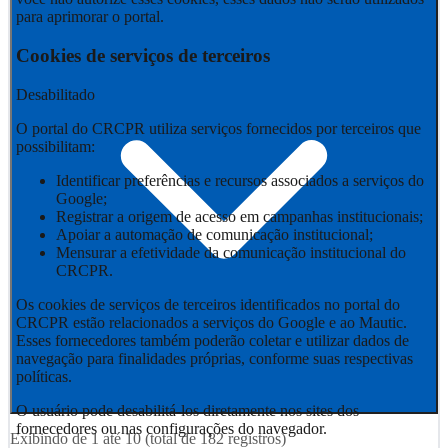
para aprimorar o portal.
Cookies de serviços de terceiros
Desabilitado
O portal do CRCPR utiliza serviços fornecidos por terceiros que
possibilitam:
Identificar preferências e recursos associados a serviços do
Google;
Registrar a origem de acesso em campanhas institucionais;
Apoiar a automação de comunicação institucional;
Mensurar a efetividade da comunicação institucional do
CRCPR.
Os cookies de serviços de terceiros identificados no portal do
CRCPR estão relacionados a serviços do Google e ao Mautic.
Esses fornecedores também poderão coletar e utilizar dados de
navegação para finalidades próprias, conforme suas respectivas
políticas.
O usuário pode desabilitá-los diretamente nos sites dos
fornecedores ou nas configurações do navegador.
Exibindo de
1
até
10
(total de
182
registros)