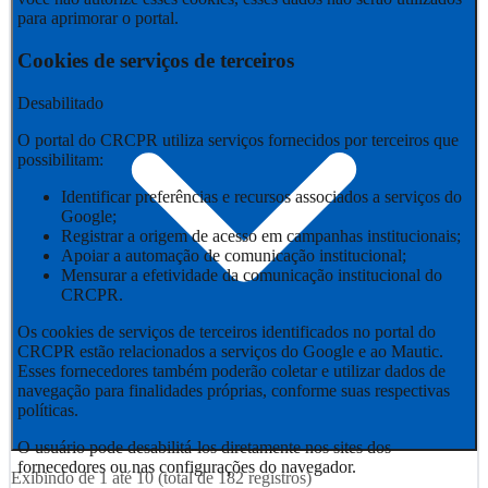
para aprimorar o portal.
Cookies de serviços de terceiros
Desabilitado
O portal do CRCPR utiliza serviços fornecidos por terceiros que
possibilitam:
Identificar preferências e recursos associados a serviços do
Google;
Registrar a origem de acesso em campanhas institucionais;
Apoiar a automação de comunicação institucional;
Mensurar a efetividade da comunicação institucional do
CRCPR.
Os cookies de serviços de terceiros identificados no portal do
CRCPR estão relacionados a serviços do Google e ao Mautic.
Esses fornecedores também poderão coletar e utilizar dados de
navegação para finalidades próprias, conforme suas respectivas
políticas.
O usuário pode desabilitá-los diretamente nos sites dos
fornecedores ou nas configurações do navegador.
Exibindo de
1
até
10
(total de
182
registros)