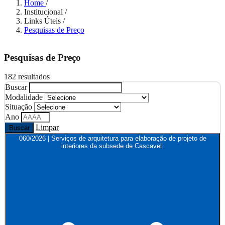
Home
/
Institucional
/
Links Úteis
/
Pesquisas de Preço
Pesquisas de Preço
182 resultados
Buscar
Modalidade
Situação
Ano
Limpar
Buscar
060/2026 | Serviços de arquitetura para elaboração de projeto de
interiores da subsede de Cascavel.