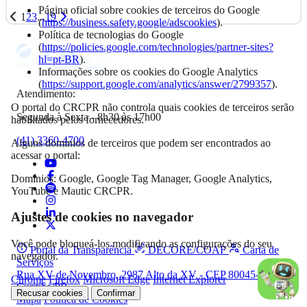
Página oficial sobre cookies de terceiros do Google
1
2
3
...
19
(
https://business.safety.google/adscookies
).
Política de tecnologias do Google
(
https://policies.google.com/technologies/partner-sites?
hl=pt-BR
).
Informações sobre os cookies do Google Analytics
(
https://support.google.com/analytics/answer/2799357
).
Atendimento:
O portal do CRCPR não controla quais cookies de terceiros serão
Segunda à Sexta - 8h30 às 17h00
habilitados pelos fornecedores.
(41) 3360-4700
Alguns domínios de terceiros que podem ser encontrados ao
acessar o portal:
Domínios: Google, Google Tag Manager, Google Analytics,
YouTube e Mautic CRCPR.
Ajustes de cookies no navegador
Você pode bloqueá-los modificando as configurações do seu
Portal da Transparência
DECORE/COAF
Carta de
navegador.
Serviços
Rua XV de Novembro, 2987 Alto da XV - CEP 80045-340,
Chrome
Firefox
Microsoft Edge
Internet Explorer
Curitiba/PR
Recusar cookies
Confirmar
Mapa
Política de Cookies