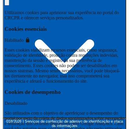
Utilizamos cookies para aprimorar sua experiência no portal do
CRCPR e oferecer serviços personalizados.
Cookies essenciais
Habilitado
Esses cookies viabilizam recursos essenciais, como segurança,
validação de identidade, proteção contra requisições indevidas,
manutenção da sessão e registro da sua preferência de
consentimento. Esses cookies não podem ser desabilitados em
nossos sistemas. Mesmo sendo necessários, você pode bloqueá-
los diretamente no navegador, mas isso comprometerá sua
experiência e afetará o funcionamento do site.
Cookies de desempenho
Desabilitado
São utilizados com o objetivo de aperfeiçoar o desempenho do
portal por meio da coleta de dados anonimizados sobre navegação
018/2026 | Serviços de confecção de adesivo de identificação e placa
e utilização dos recursos disponíveis pelo Google Analytics. Caso
de informações
você não autorize esses cookies, esses dados não serão utilizados