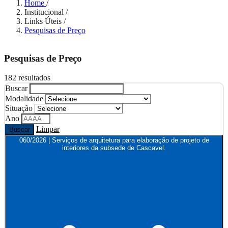
Home
/
Institucional
/
Links Úteis
/
Pesquisas de Preço
Pesquisas de Preço
182 resultados
Buscar
Modalidade
Situação
Ano
Limpar
Buscar
060/2026 | Serviços de arquitetura para elaboração de projeto de
interiores da subsede de Cascavel.