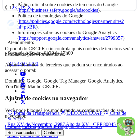
Página oficial sobre cookies de terceiros do Google
1
2
3
...
19
(
https://business.safety.google/adscookies
).
Política de tecnologias do Google
(
https://policies.google.com/technologies/partner-sites?
hl=pt-BR
).
Informações sobre os cookies do Google Analytics
(
https://support.google.com/analytics/answer/2799357
).
Atendimento:
O portal do CRCPR não controla quais cookies de terceiros serão
Segunda à Sexta - 8h30 às 17h00
habilitados pelos fornecedores.
(41) 3360-4700
Alguns domínios de terceiros que podem ser encontrados ao
acessar o portal:
Domínios: Google, Google Tag Manager, Google Analytics,
YouTube e Mautic CRCPR.
Ajustes de cookies no navegador
Você pode bloqueá-los modificando as configurações do seu
Portal da Transparência
DECORE/COAF
Carta de
navegador.
Serviços
Rua XV de Novembro, 2987 Alto da XV - CEP 80045-340,
Chrome
Firefox
Microsoft Edge
Internet Explorer
Curitiba/PR
Recusar cookies
Confirmar
Mapa
Política de Cookies