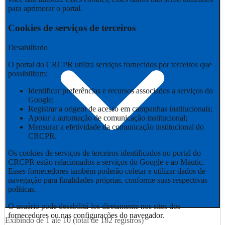
para aprimorar o portal.
Cookies de serviços de terceiros
Desabilitado
O portal do CRCPR utiliza serviços fornecidos por terceiros que
possibilitam:
Identificar preferências e recursos associados a serviços do
Google;
Registrar a origem de acesso em campanhas institucionais;
Apoiar a automação de comunicação institucional;
Mensurar a efetividade da comunicação institucional do
CRCPR.
Os cookies de serviços de terceiros identificados no portal do
CRCPR estão relacionados a serviços do Google e ao Mautic.
Esses fornecedores também poderão coletar e utilizar dados de
navegação para finalidades próprias, conforme suas respectivas
políticas.
O usuário pode desabilitá-los diretamente nos sites dos
fornecedores ou nas configurações do navegador.
Exibindo de
1
até
10
(total de
182
registros)