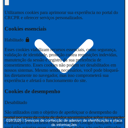
Utilizamos cookies para aprimorar sua experiência no portal do
CRCPR e oferecer serviços personalizados.
Cookies essenciais
Habilitado
Esses cookies viabilizam recursos essenciais, como segurança,
validação de identidade, proteção contra requisições indevidas,
manutenção da sessão e registro da sua preferência de
consentimento. Esses cookies não podem ser desabilitados em
nossos sistemas. Mesmo sendo necessários, você pode bloqueá-
los diretamente no navegador, mas isso comprometerá sua
experiência e afetará o funcionamento do site.
Cookies de desempenho
Desabilitado
São utilizados com o objetivo de aperfeiçoar o desempenho do
portal por meio da coleta de dados anonimizados sobre navegação
018/2026 | Serviços de confecção de adesivo de identificação e placa
e utilização dos recursos disponíveis pelo Google Analytics. Caso
de informações
você não autorize esses cookies, esses dados não serão utilizados