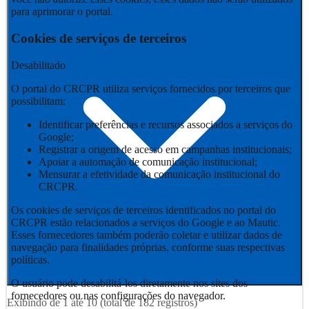
para aprimorar o portal.
Cookies de serviços de terceiros
Desabilitado
O portal do CRCPR utiliza serviços fornecidos por terceiros que
possibilitam:
Identificar preferências e recursos associados a serviços do
Google;
Registrar a origem de acesso em campanhas institucionais;
Apoiar a automação de comunicação institucional;
Mensurar a efetividade da comunicação institucional do
CRCPR.
Os cookies de serviços de terceiros identificados no portal do
CRCPR estão relacionados a serviços do Google e ao Mautic.
Esses fornecedores também poderão coletar e utilizar dados de
navegação para finalidades próprias, conforme suas respectivas
políticas.
O usuário pode desabilitá-los diretamente nos sites dos
fornecedores ou nas configurações do navegador.
Exibindo de
1
até
10
(total de
182
registros)