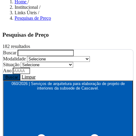
Home
/
Institucional
/
Links Úteis
/
Pesquisas de Preço
Pesquisas de Preço
182 resultados
Buscar
Modalidade
Situação
Ano
Limpar
Buscar
060/2026 | Serviços de arquitetura para elaboração de projeto de
interiores da subsede de Cascavel.