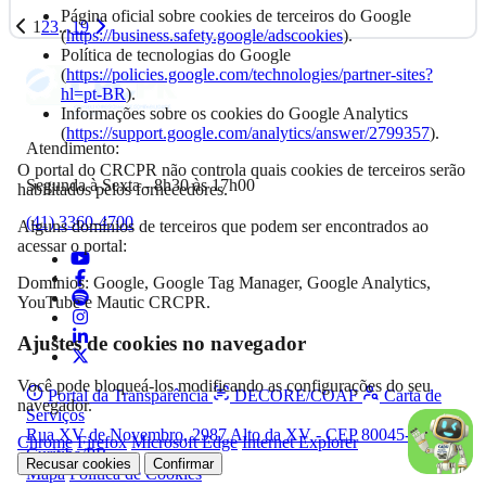
Página oficial sobre cookies de terceiros do Google
1
2
3
...
19
(
https://business.safety.google/adscookies
).
Política de tecnologias do Google
(
https://policies.google.com/technologies/partner-sites?
hl=pt-BR
).
Informações sobre os cookies do Google Analytics
(
https://support.google.com/analytics/answer/2799357
).
Atendimento:
O portal do CRCPR não controla quais cookies de terceiros serão
Segunda à Sexta - 8h30 às 17h00
habilitados pelos fornecedores.
(41) 3360-4700
Alguns domínios de terceiros que podem ser encontrados ao
acessar o portal:
Domínios: Google, Google Tag Manager, Google Analytics,
YouTube e Mautic CRCPR.
Ajustes de cookies no navegador
Você pode bloqueá-los modificando as configurações do seu
Portal da Transparência
DECORE/COAF
Carta de
navegador.
Serviços
Rua XV de Novembro, 2987 Alto da XV - CEP 80045-340,
Chrome
Firefox
Microsoft Edge
Internet Explorer
Curitiba/PR
Recusar cookies
Confirmar
Mapa
Política de Cookies