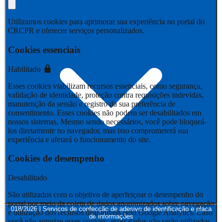
Utilizamos cookies para aprimorar sua experiência no portal do
CRCPR e oferecer serviços personalizados.
Cookies essenciais
Habilitado
Esses cookies viabilizam recursos essenciais, como segurança,
validação de identidade, proteção contra requisições indevidas,
manutenção da sessão e registro da sua preferência de
consentimento. Esses cookies não podem ser desabilitados em
nossos sistemas. Mesmo sendo necessários, você pode bloqueá-
los diretamente no navegador, mas isso comprometerá sua
experiência e afetará o funcionamento do site.
Cookies de desempenho
Desabilitado
São utilizados com o objetivo de aperfeiçoar o desempenho do
portal por meio da coleta de dados anonimizados sobre navegação
018/2026 | Serviços de confecção de adesivo de identificação e placa
e utilização dos recursos disponíveis pelo Google Analytics. Caso
de informações
você não autorize esses cookies, esses dados não serão utilizados