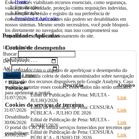
Home
/
Esses cookies viabilizam recursos essenciais, como segurança,
Fiscalização
/
validação de identidade, proteção contra requisições indevidas,
Fiscalização
/
manutenção da sessão e registro da sua preferência de
Penalidades Aplicadas
consentimento. Esses cookies não podem ser desabilitados em
nossos sistemas. Mesmo sendo necessários, você pode bloqueá-
los diretamente no navegador, mas isso comprometerá sua
Penalidades Aplicadas
experiência e afetará o funcionamento do site.
Cookies de desempenho
133 resultados
Buscar
Desabilitado
De
Até
São utilizados com o objetivo de aperfeiçoar o desempenho do
Limpar
portal por meio da coleta de dados anonimizados sobre navegação
Buscar
e utilização dos recursos disponíveis pelo Google Analytics. Caso
Data de
Descrição
Arquivo
você não autorize esses cookies, esses dados não serão utilizados
Publicação
para aprimorar o portal.
Edital de Publicação de Pena: MULTA -
31/07/2026
Link
JULHO/2026
Cookies de serviços de terceiros
Edital de Publicação de Pena: CENSURA
31/07/2026
Link
PÚBLICA - JULHO DE 2026
Desabilitado
Edital de Publicação de Pena: MULTA -
30/06/2026
Link
JUNHO/2026
O portal do CRCPR utiliza serviços fornecidos por terceiros que
Edital de Publicação de Pena: CENSURA
possibilitam:
30/06/2026
Link
PÚBLICA - JUNHO DE 2026