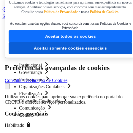
Utilizamos cookies e tecnologias semelhantes para aprimorar sua experiência em nossos
serviços. Ao utilizar nossos serviços, você concorda com esse acompanhamento.
Portal da Transparência
DECORE/COAF
Carta de
Consulte nossa
Política de Privacidade
e nossa
Política de Cookies.
Serviços
Agenda de Cursos
Serviços Online
FAQ
Ao escolher uma das opções abaixo, você concorda com nossas Políticas de Cookies e
Privacidade.
Aceitar todos os cookies
Aceitar somente cookies essenciais
Institucional
Preferências avançadas de cookies
Governança
Profissionais
Consultar Declaração de Cookies
Organizações Contábeis
Fiscalização
Utilizamos cookies para aprimorar sua experiência no portal do
Educação Continuada
CRCPR e oferecer serviços personalizados.
Comunicação
Cookies essenciais
Contato
Habilitado