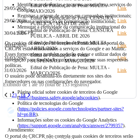
Identificar preferências e recursos associados a serviços do
Edital de Publicação de Pena: MULTA -
29/05/2026
Link
Google;
MAIO/2026
Registrar a origem de acesso em campanhas institucionais;
Edital de Publicação de Pena: CENSURA
29/05/2026
Link
Apoiar a automação de comunicação institucional;
PÚBLICA - MAIO DE 2026
Mensurar a efetividade da comunicação institucional do
Edital de Publicação de Pena: CENSURA
CRCPR.
30/04/2026
Link
PÚBLICA - ABRIL DE 2026
Edital de Publicação de Pena: MULTA -
Os cookies de serviços de terceiros identificados no portal do
30/04/2026
Link
ABRIL/2026
CRCPR estão relacionados a serviços do Google e ao Mautic.
Esses fornecedores também poderão coletar e utilizar dados de
Edital de Publicação de Pena:
31/03/2026
Link
navegação para finalidades próprias, conforme suas respectivas
SUSPENSÃO – MARÇO/2026
políticas.
Edital de Publicação de Pena: MULTA -
31/03/2026
Link
MARÇO/2026
O usuário pode desabilitá-los diretamente nos sites dos
fornecedores ou nas configurações do navegador.
Exibindo de
1
até
10
(total de
133
registros)
Página oficial sobre cookies de terceiros do Google
1
2
3
...
14
(
https://business.safety.google/adscookies
).
Política de tecnologias do Google
(
https://policies.google.com/technologies/partner-sites?
hl=pt-BR
).
Informações sobre os cookies do Google Analytics
(
https://support.google.com/analytics/answer/2799357
).
Atendimento:
O portal do CRCPR não controla quais cookies de terceiros serão