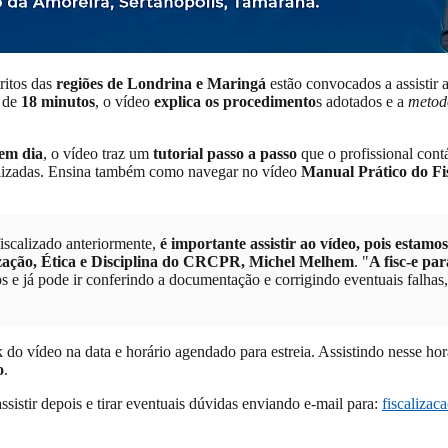
ritos das
regiões de Londrina e Maringá
estão convocados a assistir 
 de
18 minutos
, o vídeo
explica os procedimento
s adotados e a
metod
em dia
, o vídeo traz um
tutorial passo a passo
que o profissional cont
alizadas. Ensina também como navegar no vídeo
Manual Prático do Fis
fiscalizado anteriormente,
é importante assistir ao vídeo, pois esta
lização, Ética e Disciplina do CRCPR, Michel Melhem
. "
A fisc-e pa
tos e já pode ir conferindo a documentação e corrigindo eventuais falha
nk do vídeo na data e horário agendado para estreia. Assistindo nesse ho
o
.
sistir depois e tirar eventuais dúvidas enviando e-mail para:
fiscalizac