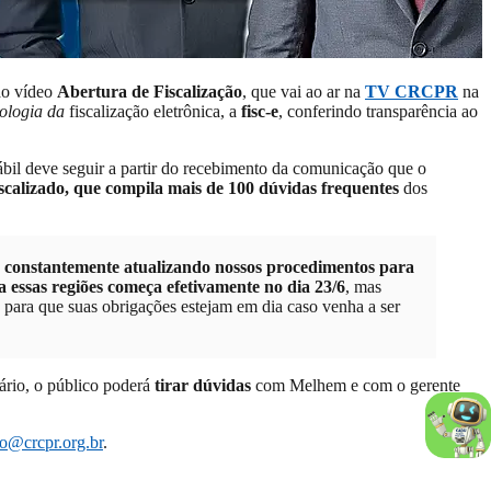
ao vídeo
Abertura de Fiscalização
, que vai ao ar na
TV CRCPR
na
ologia da
fiscalização eletrônica, a
fisc-e
, conferindo transparência ao
ábil deve seguir a partir do recebimento da comunicação que o
calizado, que compila mais de 100 dúvidas frequentes
dos
mos constantemente atualizando nossos procedimentos para
ra essas regiões começa efetivamente no dia 23/6
, mas
s, para que suas obrigações estejam em dia caso venha a ser
rário, o público poderá
tirar dúvidas
com Melhem e com o gerente
ao@crcpr.org.br
.