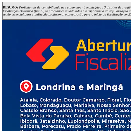
RESUMO:
Profissionais da contabilidade que atuam nos 45 municípios e 3 distritos das regi
fiscalização eletrônica (fisc-e), os procedimentos adotados e a importância da regularização
sendo essencial para atualização profissional e preparação para o início da fiscalização em 2