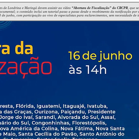
ões de Londrina e Maringá devem assistir ao vídeo
“Abertura de Fiscalização” do CRCPR
, que s
 documental; o conteúdo inclui um tutorial passo a passo desde o recebimento da notificação por 
3 de junho, com participação ao vivo de especialistas para esclarecimentos, sem necessidade de i