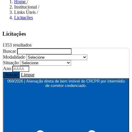
Home
/
Institucional
/
Links Úteis
/
Licitações
Licitações
1353 resultados
Buscar
Modalidade
Situação
Ano
Limpar
Buscar
069/2026 | Alienação direta de bem imóvel do CRCPR por intermédio
de corretor credenciado.