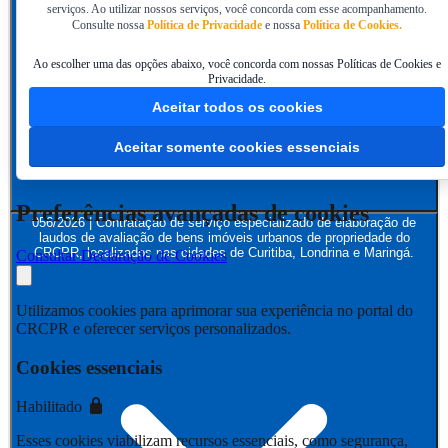
serviços. Ao utilizar nossos serviços, você concorda com esse acompanhamento.
Consulte nossa
Política de Privacidade
e nossa
Política de Cookies.
Ao escolher uma das opções abaixo, você concorda com nossas Políticas de Cookies e
Privacidade.
Aceitar todos os cookies
Aceitar somente cookies essenciais
Preferências avançadas de cookies
056/2026 | Contratação de serviço especializado de elaboração de
laudos de avaliação de bens imóveis urbanos de propriedade do
CRCPR, localizados nas cidades de Curitiba, Londrina e Maringá.
Consultar Declaração de Cookies
Utilizamos cookies para aprimorar sua experiência no portal do
CRCPR e oferecer serviços personalizados.
Cookies essenciais
Habilitado
Esses cookies viabilizam recursos essenciais, como segurança,