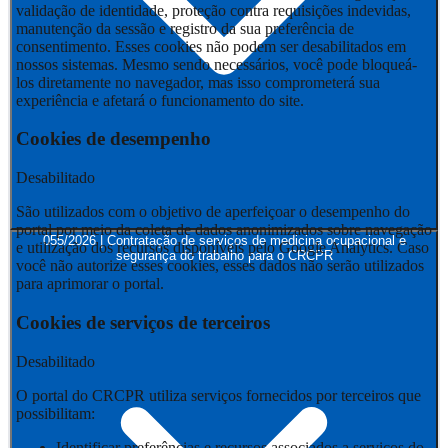
validação de identidade, proteção contra requisições indevidas,
manutenção da sessão e registro da sua preferência de
consentimento. Esses cookies não podem ser desabilitados em
nossos sistemas. Mesmo sendo necessários, você pode bloqueá-
los diretamente no navegador, mas isso comprometerá sua
experiência e afetará o funcionamento do site.
Cookies de desempenho
Desabilitado
São utilizados com o objetivo de aperfeiçoar o desempenho do
portal por meio da coleta de dados anonimizados sobre navegação
055/2026 | Contratação de serviços de medicina ocupacional e
e utilização dos recursos disponíveis pelo Google Analytics. Caso
segurança do trabalho para o CRCPR
você não autorize esses cookies, esses dados não serão utilizados
para aprimorar o portal.
Cookies de serviços de terceiros
Desabilitado
O portal do CRCPR utiliza serviços fornecidos por terceiros que
possibilitam:
Identificar preferências e recursos associados a serviços do