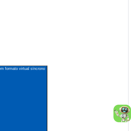
m formato virtual síncrono