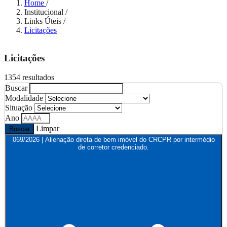
Home
/
Institucional
/
Links Úteis
/
Licitações
Licitações
1354 resultados
Buscar
Modalidade
Situação
Ano
Limpar
Buscar
069/2026 | Alienação direta de bem imóvel do CRCPR por intermédio
de corretor credenciado.