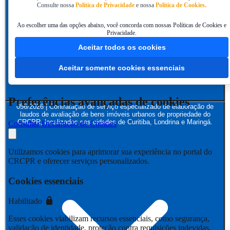
Consulte nossa
Política de Privacidade
e nossa
Política de Cookies.
Ao escolher uma das opções abaixo, você concorda com nossas Políticas de Cookies e
Privacidade.
Aceitar todos os cookies
Aceitar somente cookies essenciais
Preferências avançadas de cookies
056/2026 | Contratação de serviço especializado de elaboração de
laudos de avaliação de bens imóveis urbanos de propriedade do
CRCPR, localizados nas cidades de Curitiba, Londrina e Maringá.
Consultar Declaração de Cookies
Utilizamos cookies para aprimorar sua experiência no portal do
CRCPR e oferecer serviços personalizados.
Cookies essenciais
Habilitado
Esses cookies viabilizam recursos essenciais, como segurança,
validação de identidade, proteção contra requisições indevidas,