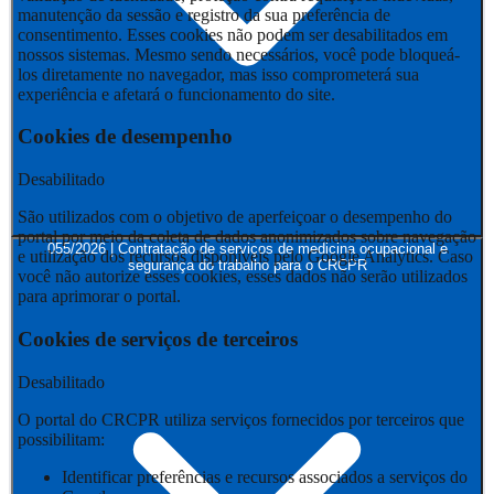
manutenção da sessão e registro da sua preferência de
consentimento. Esses cookies não podem ser desabilitados em
nossos sistemas. Mesmo sendo necessários, você pode bloqueá-
los diretamente no navegador, mas isso comprometerá sua
experiência e afetará o funcionamento do site.
Cookies de desempenho
Desabilitado
São utilizados com o objetivo de aperfeiçoar o desempenho do
portal por meio da coleta de dados anonimizados sobre navegação
055/2026 | Contratação de serviços de medicina ocupacional e
e utilização dos recursos disponíveis pelo Google Analytics. Caso
segurança do trabalho para o CRCPR
você não autorize esses cookies, esses dados não serão utilizados
para aprimorar o portal.
Cookies de serviços de terceiros
Desabilitado
O portal do CRCPR utiliza serviços fornecidos por terceiros que
possibilitam:
Identificar preferências e recursos associados a serviços do