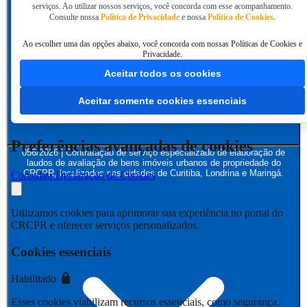
serviços. Ao utilizar nossos serviços, você concorda com esse acompanhamento.
Consulte nossa
Política de Privacidade
e nossa
Política de Cookies.
Ao escolher uma das opções abaixo, você concorda com nossas Políticas de Cookies e
Privacidade.
Aceitar todos os cookies
Aceitar somente cookies essenciais
Preferências avançadas de cookies
056/2026 | Contratação de serviço especializado de elaboração de
laudos de avaliação de bens imóveis urbanos de propriedade do
CRCPR, localizados nas cidades de Curitiba, Londrina e Maringá.
Consultar Declaração de Cookies
Utilizamos cookies para aprimorar sua experiência no portal do
CRCPR e oferecer serviços personalizados.
Cookies essenciais
Habilitado
Esses cookies viabilizam recursos essenciais, como segurança,