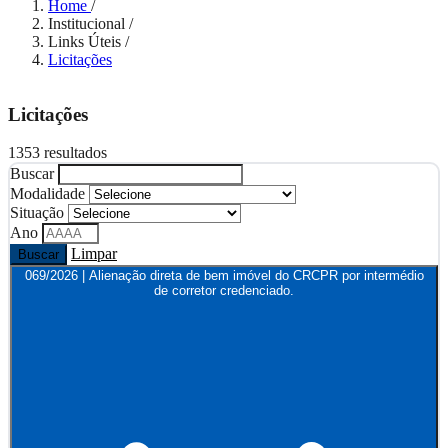
Home
/
Institucional
/
Links Úteis
/
Licitações
Licitações
1353 resultados
Buscar
Modalidade
Situação
Ano
Limpar
Buscar
069/2026 | Alienação direta de bem imóvel do CRCPR por intermédio
de corretor credenciado.