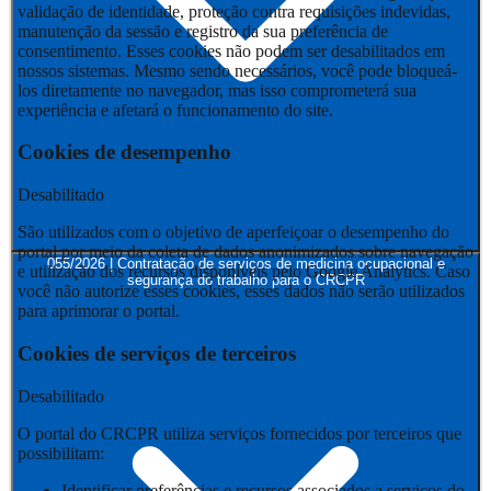
validação de identidade, proteção contra requisições indevidas,
manutenção da sessão e registro da sua preferência de
consentimento. Esses cookies não podem ser desabilitados em
nossos sistemas. Mesmo sendo necessários, você pode bloqueá-
los diretamente no navegador, mas isso comprometerá sua
experiência e afetará o funcionamento do site.
Cookies de desempenho
Desabilitado
São utilizados com o objetivo de aperfeiçoar o desempenho do
portal por meio da coleta de dados anonimizados sobre navegação
055/2026 | Contratação de serviços de medicina ocupacional e
e utilização dos recursos disponíveis pelo Google Analytics. Caso
segurança do trabalho para o CRCPR
você não autorize esses cookies, esses dados não serão utilizados
para aprimorar o portal.
Cookies de serviços de terceiros
Desabilitado
O portal do CRCPR utiliza serviços fornecidos por terceiros que
possibilitam:
Identificar preferências e recursos associados a serviços do