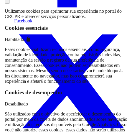
Utilizamos cookies para aprimorar sua experiência no portal do
CRCPR e oferecer serviços personalizados.
Facebook
Cookies essenciais
Habilitado
Esses cookies viabilizam recursos essenciais, como segurança,
validação de identidade, proteção contra requisições indevidas,
manutenção da sessão e registro da sua preferência de
consentimento. Esses cookies não podem ser desabilitados em
nossos sistemas. Mesmo sendo necessários, você pode bloqueá-
los diretamente no navegador, mas isso comprometerá sua
experiência e afetará o funcionamento do site.
Cookies de desempenho
Desabilitado
São utilizados com o objetivo de aperfeiçoar o desempenho do
portal por meio da coleta de dados anonimizados sobre navegação
e utilização dos recursos disponíveis pelo Google Analytics. Caso
você não autorize esses cookies, esses dados não serão utilizados