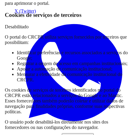
para aprimorar o portal.
X (Twitter)
Cookies de serviços de terceiros
Desabilitado
O portal do CRCPR utiliza serviços fornecidos por terceiros que
possibilitam:
Identificar preferências e recursos associados a serviços do
Google;
Registrar a origem de acesso em campanhas institucionais;
Apoiar a automação de comunicação institucional;
Mensurar a efetividade da comunicação institucional do
CRCPR.
Os cookies de serviços de terceiros identificados no portal do
CRCPR estão relacionados a serviços do Google e ao Mautic.
Esses fornecedores também poderão coletar e utilizar dados de
navegação para finalidades próprias, conforme suas respectivas
políticas.
O usuário pode desabilitá-los diretamente nos sites dos
fornecedores ou nas configurações do navegador.