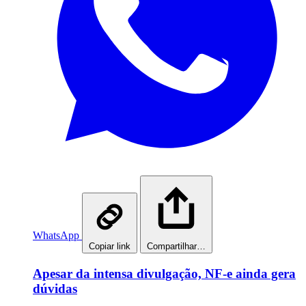
WhatsApp
Copiar link
Compartilhar…
Apesar da intensa divulgação, NF-e ainda gera
dúvidas