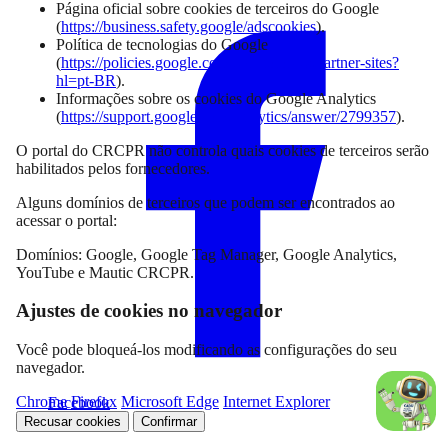
Compartilhar
Página oficial sobre cookies de terceiros do Google
(
https://business.safety.google/adscookies
).
Política de tecnologias do Google
(
https://policies.google.com/technologies/partner-sites?
hl=pt-BR
).
Informações sobre os cookies do Google Analytics
(
https://support.google.com/analytics/answer/2799357
).
O portal do CRCPR não controla quais cookies de terceiros serão
habilitados pelos fornecedores.
Alguns domínios de terceiros que podem ser encontrados ao
acessar o portal:
Domínios: Google, Google Tag Manager, Google Analytics,
YouTube e Mautic CRCPR.
Ajustes de cookies no navegador
Você pode bloqueá-los modificando as configurações do seu
navegador.
Chrome
Firefox
Microsoft Edge
Internet Explorer
Facebook
Recusar cookies
Confirmar