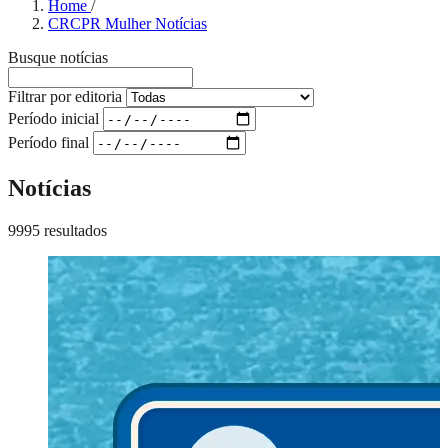
Home
/
CRCPR Mulher Notícias
Busque notícias
Filtrar por editoria
Período inicial
Período final
Notícias
9995 resultados