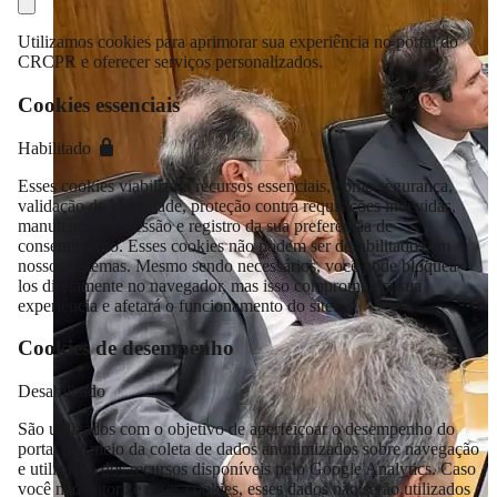
Utilizamos cookies para aprimorar sua experiência no portal do
CRCPR e oferecer serviços personalizados.
Cookies essenciais
Habilitado
Esses cookies viabilizam recursos essenciais, como segurança,
validação de identidade, proteção contra requisições indevidas,
manutenção da sessão e registro da sua preferência de
consentimento. Esses cookies não podem ser desabilitados em
nossos sistemas. Mesmo sendo necessários, você pode bloqueá-
los diretamente no navegador, mas isso comprometerá sua
experiência e afetará o funcionamento do site.
Cookies de desempenho
Desabilitado
São utilizados com o objetivo de aperfeiçoar o desempenho do
portal por meio da coleta de dados anonimizados sobre navegação
e utilização dos recursos disponíveis pelo Google Analytics. Caso
você não autorize esses cookies, esses dados não serão utilizados