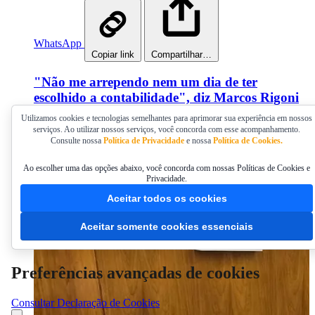
WhatsApp
Copiar link
Compartilhar…
"Não me arrependo nem um dia de ter
escolhido a contabilidade", diz Marcos Rigoni
no Podcast Conversa de Contador
Utilizamos cookies e tecnologias semelhantes para aprimorar sua experiência em nossos
serviços. Ao utilizar nossos serviços, você concorda com esse acompanhamento.
Ex-presidente do CRCPR e atual presidente da Jucepar
Consulte nossa
Política de Privacidade
e nossa
Política de Cookies.
compartilhou sua trajetória profissional, relembrou desafios da
gestão e deixou uma mensagem aos profissionais que iniciam
Ao escolher uma das opções abaixo, você concorda com nossas Políticas de Cookies e
a carreira
Privacidade.
Aceitar todos os cookies
Publicado em 10/07/2026 14:30
Aceitar somente cookies essenciais
Preferências avançadas de cookies
Consultar Declaração de Cookies