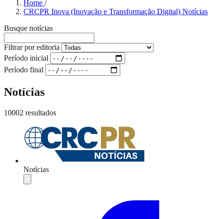
Home
/
CRCPR Inova (Inovação e Transformação Digital) Notícias
Busque notícias
Filtrar por editoria
Período inicial
Período final
Notícias
10002 resultados
Notícias
Compartilhar