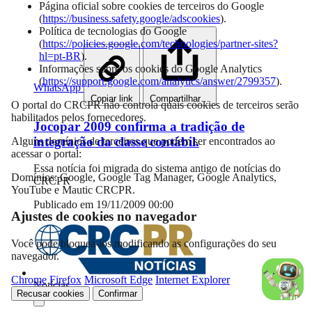
Página oficial sobre cookies de terceiros do Google
(
https://business.safety.google/adscookies
).
Política de tecnologias do Google
(
https://policies.google.com/technologies/partner-sites?
hl=pt-BR
).
Informações sobre os cookies do Google Analytics
(
https://support.google.com/analytics/answer/2799357
).
WhatsApp
Copiar link
Compartilhar…
O portal do CRCPR não controla quais cookies de terceiros serão
habilitados pelos fornecedores.
Jocopar 2009 confirma a tradição de
integração da classe contábil.
Alguns domínios de terceiros que podem ser encontrados ao
acessar o portal:
Essa notícia foi migrada do sistema antigo de notícias do
Domínios: Google, Google Tag Manager, Google Analytics,
CRCPR
YouTube e Mautic CRCPR.
Publicado em 19/11/2009 00:00
Ajustes de cookies no navegador
Você pode bloqueá-los modificando as configurações do seu
navegador.
Chrome
Firefox
Microsoft Edge
Internet Explorer
Notícias
Recusar cookies
Confirmar
Compartilhar