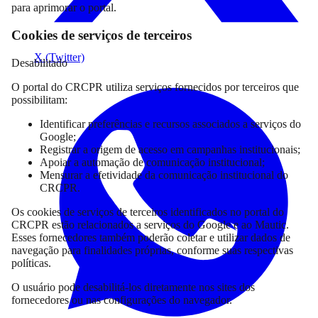
para aprimorar o portal.
Cookies de serviços de terceiros
X (Twitter)
Desabilitado
O portal do CRCPR utiliza serviços fornecidos por terceiros que
possibilitam:
Identificar preferências e recursos associados a serviços do
Google;
Registrar a origem de acesso em campanhas institucionais;
Apoiar a automação de comunicação institucional;
Mensurar a efetividade da comunicação institucional do
CRCPR.
Os cookies de serviços de terceiros identificados no portal do
CRCPR estão relacionados a serviços do Google e ao Mautic.
Esses fornecedores também poderão coletar e utilizar dados de
navegação para finalidades próprias, conforme suas respectivas
políticas.
O usuário pode desabilitá-los diretamente nos sites dos
fornecedores ou nas configurações do navegador.