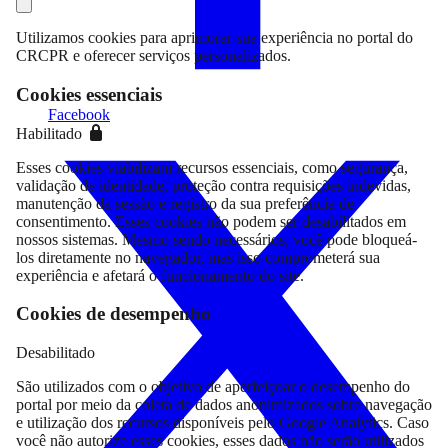
Utilizamos cookies para aprimorar sua experiência no portal do
CRCPR e oferecer serviços personalizados.
Cookies essenciais
Facebook
Habilitado
Esses cookies viabilizam recursos essenciais, como segurança,
validação de identidade, proteção contra requisições indevidas,
manutenção da sessão e registro da sua preferência de
consentimento. Esses cookies não podem ser desabilitados em
nossos sistemas. Mesmo sendo necessários, você pode bloqueá-
los diretamente no navegador, mas isso comprometerá sua
experiência e afetará o funcionamento do site.
Cookies de desempenho
Desabilitado
São utilizados com o objetivo de aperfeiçoar o desempenho do
portal por meio da coleta de dados anonimizados sobre navegação
e utilização dos recursos disponíveis pelo Google Analytics. Caso
você não autorize esses cookies, esses dados não serão utilizados