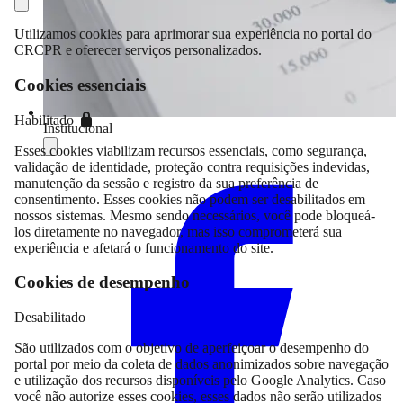
Utilizamos cookies para aprimorar sua experiência no portal do
CRCPR e oferecer serviços personalizados.
Cookies essenciais
Habilitado
Institucional
Esses cookies viabilizam recursos essenciais, como segurança,
Compartilhar
validação de identidade, proteção contra requisições indevidas,
manutenção da sessão e registro da sua preferência de
consentimento. Esses cookies não podem ser desabilitados em
nossos sistemas. Mesmo sendo necessários, você pode bloqueá-
los diretamente no navegador, mas isso comprometerá sua
experiência e afetará o funcionamento do site.
Cookies de desempenho
Desabilitado
São utilizados com o objetivo de aperfeiçoar o desempenho do
portal por meio da coleta de dados anonimizados sobre navegação
e utilização dos recursos disponíveis pelo Google Analytics. Caso
você não autorize esses cookies, esses dados não serão utilizados