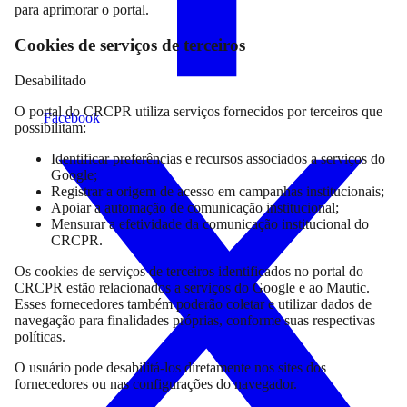
para aprimorar o portal.
Cookies de serviços de terceiros
Desabilitado
O portal do CRCPR utiliza serviços fornecidos por terceiros que
Facebook
possibilitam:
Identificar preferências e recursos associados a serviços do
Google;
Registrar a origem de acesso em campanhas institucionais;
Apoiar a automação de comunicação institucional;
Mensurar a efetividade da comunicação institucional do
CRCPR.
Os cookies de serviços de terceiros identificados no portal do
CRCPR estão relacionados a serviços do Google e ao Mautic.
Esses fornecedores também poderão coletar e utilizar dados de
navegação para finalidades próprias, conforme suas respectivas
políticas.
O usuário pode desabilitá-los diretamente nos sites dos
fornecedores ou nas configurações do navegador.