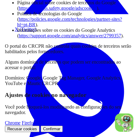
Página oficial sobre cookies de terceiros do Google
(
https://business.safety.google/adscookies
).
Política de tecnologias do Google
(
https://policies.google.com/technologies/partner-sites?
hl=pt-BR
).
X (Twitter)
Informações sobre os cookies do Google Analytics
(
https://support.google.com/analytics/answer/2799357
).
O portal do CRCPR não controla quais cookies de terceiros serão
habilitados pelos fornecedores.
Alguns domínios de terceiros que podem ser encontrados ao
acessar o portal:
Domínios: Google, Google Tag Manager, Google Analytics,
YouTube e Mautic CRCPR.
Ajustes de cookies no navegador
Você pode bloqueá-los modificando as configurações do seu
navegador.
Chrome
Firefox
Microsoft Edge
Internet Explorer
Recusar cookies
Confirmar