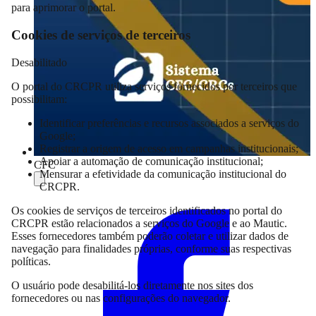
para aprimorar o portal.
Cookies de serviços de terceiros
Desabilitado
O portal do CRCPR utiliza serviços fornecidos por terceiros que
possibilitam:
Identificar preferências e recursos associados a serviços do
Google;
Registrar a origem de acesso em campanhas institucionais;
Apoiar a automação de comunicação institucional;
CFC
Mensurar a efetividade da comunicação institucional do
CRCPR.
Compartilhar
Os cookies de serviços de terceiros identificados no portal do
CRCPR estão relacionados a serviços do Google e ao Mautic.
Esses fornecedores também poderão coletar e utilizar dados de
navegação para finalidades próprias, conforme suas respectivas
políticas.
O usuário pode desabilitá-los diretamente nos sites dos
fornecedores ou nas configurações do navegador.