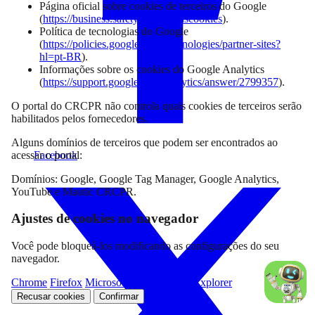
Página oficial sobre cookies de terceiros do Google
(
https://business.safety.google/adscookies
).
Política de tecnologias do Google
(
https://policies.google.com/technologies/partner-sites?
hl=pt-BR
).
Informações sobre os cookies do Google Analytics
(
https://support.google.com/analytics/answer/2799357
).
O portal do CRCPR não controla quais cookies de terceiros serão
habilitados pelos fornecedores.
Alguns domínios de terceiros que podem ser encontrados ao
acessar o portal:
Facebook
Domínios: Google, Google Tag Manager, Google Analytics,
YouTube e Mautic CRCPR.
Ajustes de cookies no navegador
Você pode bloqueá-los modificando as configurações do seu
navegador.
Chrome
Firefox
Microsoft Edge
Internet Explorer
Recusar cookies
Confirmar