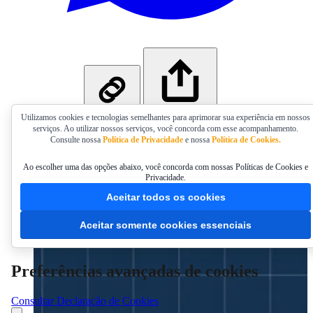
WhatsApp
Utilizamos cookies e tecnologias semelhantes para aprimorar sua experiência em nossos
Copiar link
Compartilhar…
serviços. Ao utilizar nossos serviços, você concorda com esse acompanhamento.
Consulte nossa
Política de Privacidade
e nossa
Política de Cookies.
Escola Técnica CRCPR Docentes estreia em 3/9
com episódio sobre estruturação de currículo
Ao escolher uma das opções abaixo, você concorda com nossas Políticas de Cookies e
com base nas DCNs
Privacidade.
Aceitar todos os cookies
Aula será transmitida pela TV CRCPR, às 9h
Aceitar somente cookies essenciais
Publicado em 04/08/2026 16:30
Preferências avançadas de cookies
Consultar Declaração de Cookies