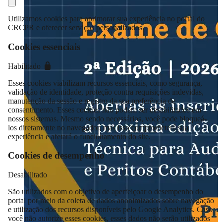
Utilizamos cookies para aprimorar sua experiência no portal do
CRCPR e oferecer serviços personalizados.
Cookies essenciais
Habilitado
Esses cookies viabilizam recursos essenciais, como segurança,
validação de identidade, proteção contra requisições indevidas,
manutenção da sessão e registro da sua preferência de
consentimento. Esses cookies não podem ser desabilitados em
nossos sistemas. Mesmo sendo necessários, você pode bloqueá-
los diretamente no navegador, mas isso comprometerá sua
experiência e afetará o funcionamento do site.
Cookies de desempenho
Desabilitado
São utilizados com o objetivo de aperfeiçoar o desempenho do
portal por meio da coleta de dados anonimizados sobre navegação
e utilização dos recursos disponíveis pelo Google Analytics. Caso
você não autorize esses cookies, esses dados não serão utilizados