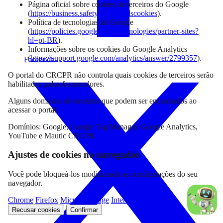
Página oficial sobre cookies de terceiros do Google
(
https://business.safety.google/adscookies
).
Política de tecnologias do Google
(
https://policies.google.com/technologies/partner-sites?
hl=pt-BR
).
Informações sobre os cookies do Google Analytics
(
https://support.google.com/analytics/answer/2799357
).
Facebook
O portal do CRCPR não controla quais cookies de terceiros serão
habilitados pelos fornecedores.
Alguns domínios de terceiros que podem ser encontrados ao
acessar o portal:
Domínios: Google, Google Tag Manager, Google Analytics,
YouTube e Mautic CRCPR.
Ajustes de cookies no navegador
Você pode bloqueá-los modificando as configurações do seu
navegador.
Chrome
Firefox
Microsoft Edge
Internet Explorer
Recusar cookies
Confirmar