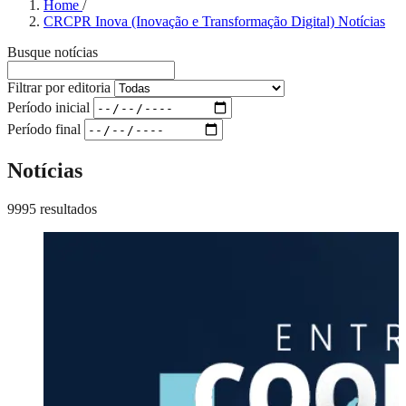
Home
/
CRCPR Inova (Inovação e Transformação Digital) Notícias
Busque notícias
Filtrar por editoria
Período inicial
Período final
Notícias
9995 resultados