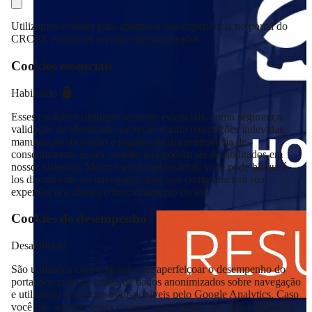
Utilizamos cookies para aprimorar sua experiência no portal do
CRCPR e oferecer serviços personalizados.
Cookies essenciais
Habilitado
Esses cookies viabilizam recursos essenciais, como segurança,
validação de identidade, proteção contra requisições indevidas,
manutenção da sessão e registro da sua preferência de
consentimento. Esses cookies não podem ser desabilitados em
nossos sistemas. Mesmo sendo necessários, você pode bloqueá-
los diretamente no navegador, mas isso comprometerá sua
experiência e afetará o funcionamento do site.
Cookies de desempenho
Desabilitado
São utilizados com o objetivo de aperfeiçoar o desempenho do
portal por meio da coleta de dados anonimizados sobre navegação
e utilização dos recursos disponíveis pelo Google Analytics. Caso
você não autorize esses cookies, esses dados não serão utilizados