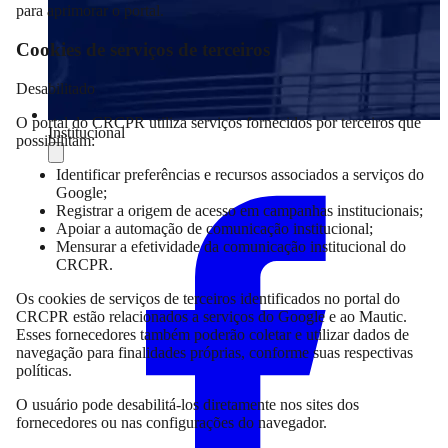
para aprimorar o portal.
Cookies de serviços de terceiros
Desabilitado
O portal do CRCPR utiliza serviços fornecidos por terceiros que
Institucional
possibilitam:
Compartilhar
Identificar preferências e recursos associados a serviços do
Google;
Registrar a origem de acesso em campanhas institucionais;
Apoiar a automação de comunicação institucional;
Mensurar a efetividade da comunicação institucional do
CRCPR.
Os cookies de serviços de terceiros identificados no portal do
CRCPR estão relacionados a serviços do Google e ao Mautic.
Esses fornecedores também poderão coletar e utilizar dados de
navegação para finalidades próprias, conforme suas respectivas
políticas.
O usuário pode desabilitá-los diretamente nos sites dos
fornecedores ou nas configurações do navegador.