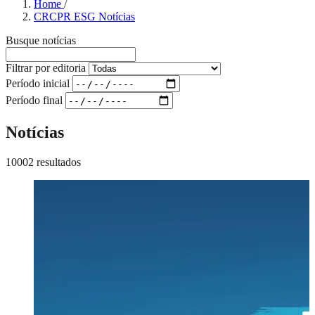
Home
/
CRCPR ESG Notícias
Busque notícias
Filtrar por editoria
Período inicial
Período final
Notícias
10002 resultados