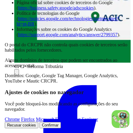
Página oficial sobre cookies de terceiros do Google
(
https://business.safety.google/adscookies
).
Política de tecnologias do Google
(
https://policies.google.com/technologies/partner-sites?
hl=pt-BR
).
Informações sobre os cookies do Google Analytics
(
https://support.google.com/analytics/answer/2799357
).
O portal do CRCPR não controla quais cookies de terceiros serão
habilitados pelos fornecedores.
Alguns domínios de terceiros que podem ser encontrados ao
acessar o portal:
CFC · Reforma Tributária
Domínios: Google, Google Tag Manager, Google Analytics,
Compartilhar
YouTube e Mautic CRCPR.
Ajustes de cookies no navegador
Você pode bloqueá-los modificando as configurações do seu
navegador.
Chrome
Firefox
Microsoft Edge
Internet Explorer
Recusar cookies
Confirmar