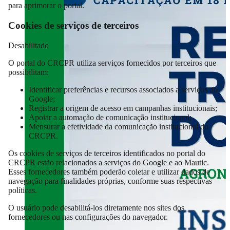
para aprimorar o portal.
Cookies de serviços de terceiros
Desabilitado
O portal do CRCPR utiliza serviços fornecidos por terceiros que
possibilitam:
Identificar preferências e recursos associados a serviços do
Google;
Registrar a origem de acesso em campanhas institucionais;
Apoiar a automação de comunicação institucional;
Mensurar a efetividade da comunicação institucional do
CRCPR.
Os cookies de serviços de terceiros identificados no portal do
CRCPR estão relacionados a serviços do Google e ao Mautic.
Esses fornecedores também poderão coletar e utilizar dados de
navegação para finalidades próprias, conforme suas respectivas
políticas.
O usuário pode desabilitá-los diretamente nos sites dos
fornecedores ou nas configurações do navegador.