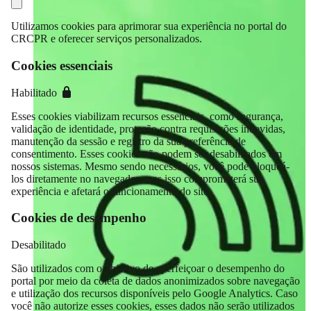
Utilizamos cookies para aprimorar sua experiência no portal do
CRCPR e oferecer serviços personalizados.
Cookies essenciais
Habilitado
Esses cookies viabilizam recursos essenciais, como segurança,
validação de identidade, proteção contra requisições indevidas,
manutenção da sessão e registro da sua preferência de
consentimento. Esses cookies não podem ser desabilitados em
nossos sistemas. Mesmo sendo necessários, você pode bloqueá-
los diretamente no navegador, mas isso comprometerá sua
experiência e afetará o funcionamento do site.
Cookies de desempenho
Desabilitado
São utilizados com o objetivo de aperfeiçoar o desempenho do
portal por meio da coleta de dados anonimizados sobre navegação
e utilização dos recursos disponíveis pelo Google Analytics. Caso
você não autorize esses cookies, esses dados não serão utilizados