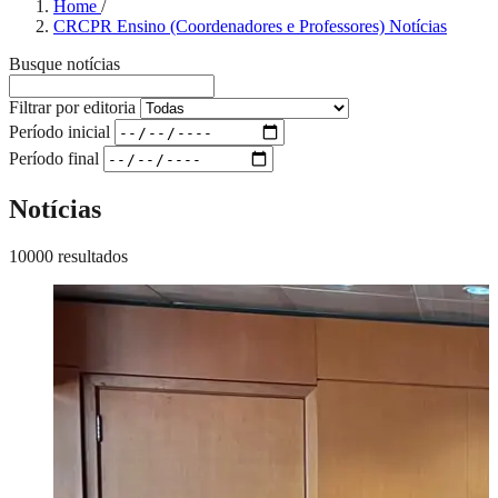
Home
/
CRCPR Ensino (Coordenadores e Professores) Notícias
Busque notícias
Filtrar por editoria
Período inicial
Período final
Notícias
10000 resultados