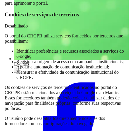
para aprimorar o portal.
Cookies de serviços de terceiros
Desabilitado
O portal do CRCPR utiliza serviços fornecidos por terceiros que
possibilitam:
Identificar preferências e recursos associados a serviços do
Google;
Registrar a origem de acesso em campanhas institucionais;
Eventos
Apoiar a automação de comunicação institucional;
Mensurar a efetividade da comunicação institucional do
Compartilhar
CRCPR.
Os cookies de serviços de terceiros identificados no portal do
CRCPR estão relacionados a serviços do Google e ao Mautic.
Esses fornecedores também poderão coletar e utilizar dados de
navegação para finalidades próprias, conforme suas respectivas
políticas.
O usuário pode desabilitá-los diretamente nos sites dos
fornecedores ou nas configurações do navegador.