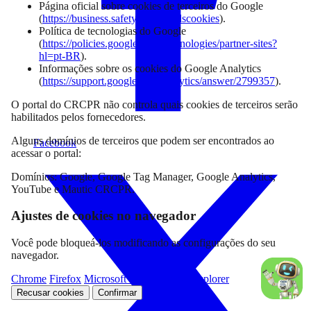
Página oficial sobre cookies de terceiros do Google
(
https://business.safety.google/adscookies
).
Política de tecnologias do Google
(
https://policies.google.com/technologies/partner-sites?
hl=pt-BR
).
Informações sobre os cookies do Google Analytics
(
https://support.google.com/analytics/answer/2799357
).
O portal do CRCPR não controla quais cookies de terceiros serão
habilitados pelos fornecedores.
Alguns domínios de terceiros que podem ser encontrados ao
Facebook
acessar o portal:
Domínios: Google, Google Tag Manager, Google Analytics,
YouTube e Mautic CRCPR.
Ajustes de cookies no navegador
Você pode bloqueá-los modificando as configurações do seu
navegador.
Chrome
Firefox
Microsoft Edge
Internet Explorer
Recusar cookies
Confirmar