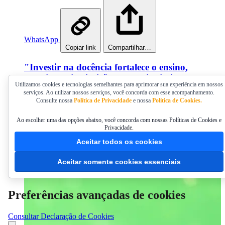
WhatsApp
Copiar link
Compartilhar…
"Investir na docência fortalece o ensino,
valoriza as instituições e contribui diretamente
Utilizamos cookies e tecnologias semelhantes para aprimorar sua experiência em nossos
para o desenvolvimento da profissão", afirmou
serviços. Ao utilizar nossos serviços, você concorda com esse acompanhamento.
o coordenador da Comissão CRCPR
Consulte nossa
Política de Privacidade
e nossa
Política de Cookies.
Ensino/Jovem
Ao escolher uma das opções abaixo, você concorda com nossas Políticas de Cookies e
Privacidade.
Docentes de Ciências Contábeis ganham Escola Técnica
inédita voltada à atuação educacional
Aceitar todos os cookies
Publicado em 24/07/2026 15:00
Aceitar somente cookies essenciais
Preferências avançadas de cookies
Consultar Declaração de Cookies