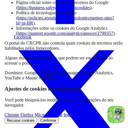
Página oficial sobre cookies de terceiros do Google
(
https://business.safety.google/adscookies
).
Política de tecnologias do Google
(
https://policies.google.com/technologies/partner-sites?
hl=pt-BR
).
Informações sobre os cookies do Google Analytics
(
https://support.google.com/analytics/answer/2799357
).
Facebook
O portal do CRCPR não controla quais cookies de terceiros serão
habilitados pelos fornecedores.
Alguns domínios de terceiros que podem ser encontrados ao
acessar o portal:
Domínios: Google, Google Tag Manager, Google Analytics,
YouTube e Mautic CRCPR.
Ajustes de cookies no navegador
Você pode bloqueá-los modificando as configurações do seu
navegador.
Chrome
Firefox
Microsoft Edge
Internet Explorer
Recusar cookies
Confirmar