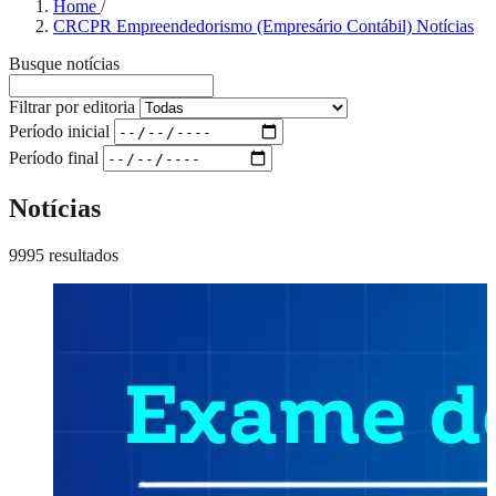
Home
/
CRCPR Empreendedorismo (Empresário Contábil) Notícias
Busque notícias
Filtrar por editoria
Período inicial
Período final
Notícias
9995 resultados