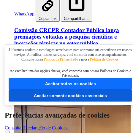
WhatsApp
Copiar link
Compartilhar…
Comissão CRCPR Contador Público lança
premiações voltadas a pesquisa científica e
inovações técnicas no setor público
Utilizamos cookies e tecnologias semelhantes para aprimorar sua experiência em nossos
As inscrições para submissão de material em ambas as
serviços. Ao utilizar nossos serviços, você concorda com esse acompanhamento.
Consulte nossa
Política de Privacidade
e nossa
Política de Cookies.
categorias poderá ser realizada até 31/8
Publicado em 27/07/2026 15:00
Ao escolher uma das opções abaixo, você concorda com nossas Políticas de Cookies e
Privacidade.
Aceitar todos os cookies
Aceitar somente cookies essenciais
Preferências avançadas de cookies
Consultar Declaração de Cookies