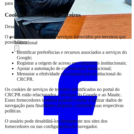
para aprimorar o portal.
Cookies de serviços de terceiros
Desabilitado
O portal do CRCPR utiliza serviços fornecidos por terceiros que
possibilitam:
Institucional
Identificar preferências e recursos associados a serviços do
Compartilhar
Google;
Registrar a origem de acesso em campanhas institucionais;
Apoiar a automação de comunicação institucional;
Mensurar a efetividade da comunicação institucional do
CRCPR.
Os cookies de serviços de terceiros identificados no portal do
CRCPR estão relacionados a serviços do Google e ao Mautic.
Esses fornecedores também poderão coletar e utilizar dados de
navegação para finalidades próprias, conforme suas respectivas
políticas.
O usuário pode desabilitá-los diretamente nos sites dos
fornecedores ou nas configurações do navegador.