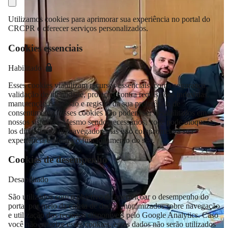
Utilizamos cookies para aprimorar sua experiência no portal do
CRCPR e oferecer serviços personalizados.
Cookies essenciais
Habilitado
Esses cookies viabilizam recursos essenciais, como segurança,
validação de identidade, proteção contra requisições indevidas,
manutenção da sessão e registro da sua preferência de
consentimento. Esses cookies não podem ser desabilitados em
nossos sistemas. Mesmo sendo necessários, você pode bloqueá-
los diretamente no navegador, mas isso comprometerá sua
experiência e afetará o funcionamento do site.
Cookies de desempenho
Desabilitado
São utilizados com o objetivo de aperfeiçoar o desempenho do
portal por meio da coleta de dados anonimizados sobre navegação
e utilização dos recursos disponíveis pelo Google Analytics. Caso
você não autorize esses cookies, esses dados não serão utilizados