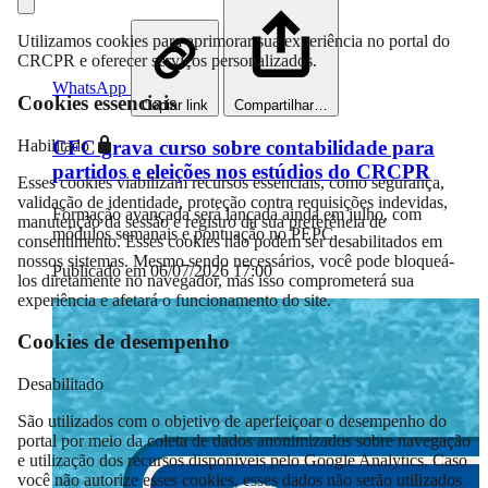
Utilizamos cookies para aprimorar sua experiência no portal do
CRCPR e oferecer serviços personalizados.
WhatsApp
Cookies essenciais
Copiar link
Compartilhar…
Habilitado
CFC grava curso sobre contabilidade para
partidos e eleições nos estúdios do CRCPR
Esses cookies viabilizam recursos essenciais, como segurança,
validação de identidade, proteção contra requisições indevidas,
Formação avançada será lançada ainda em julho, com
manutenção da sessão e registro da sua preferência de
módulos semanais e pontuação no PEPC
consentimento. Esses cookies não podem ser desabilitados em
nossos sistemas. Mesmo sendo necessários, você pode bloqueá-
Publicado em 06/07/2026 17:00
los diretamente no navegador, mas isso comprometerá sua
experiência e afetará o funcionamento do site.
Cookies de desempenho
Desabilitado
São utilizados com o objetivo de aperfeiçoar o desempenho do
portal por meio da coleta de dados anonimizados sobre navegação
e utilização dos recursos disponíveis pelo Google Analytics. Caso
você não autorize esses cookies, esses dados não serão utilizados