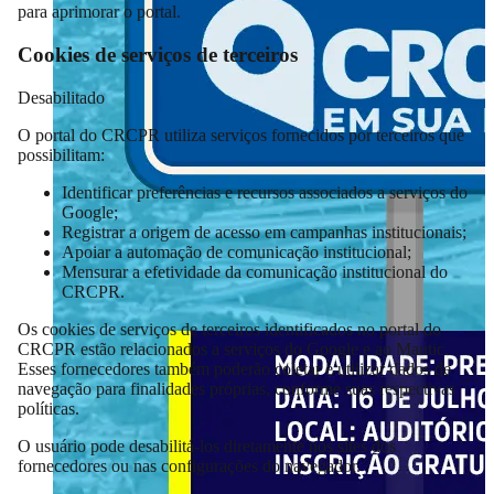
para aprimorar o portal.
Cookies de serviços de terceiros
Desabilitado
O portal do CRCPR utiliza serviços fornecidos por terceiros que
possibilitam:
Identificar preferências e recursos associados a serviços do
Google;
Registrar a origem de acesso em campanhas institucionais;
Apoiar a automação de comunicação institucional;
Mensurar a efetividade da comunicação institucional do
CRCPR.
Os cookies de serviços de terceiros identificados no portal do
CRCPR estão relacionados a serviços do Google e ao Mautic.
Esses fornecedores também poderão coletar e utilizar dados de
navegação para finalidades próprias, conforme suas respectivas
políticas.
O usuário pode desabilitá-los diretamente nos sites dos
fornecedores ou nas configurações do navegador.