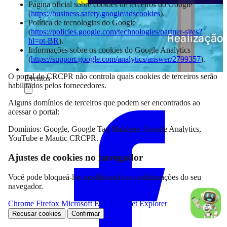
Página oficial sobre cookies de terceiros do Google
(
https://business.safety.google/adscookies
).
Política de tecnologias do Google
(
https://policies.google.com/technologies/partner-sites?
hl=pt-BR
).
Informações sobre os cookies do Google Analytics
(
https://support.google.com/analytics/answer/2799357
).
O portal do CRCPR não controla quais cookies de terceiros serão
Eventos
habilitados pelos fornecedores.
Compartilhar
Alguns domínios de terceiros que podem ser encontrados ao
acessar o portal:
Domínios: Google, Google Tag Manager, Google Analytics,
YouTube e Mautic CRCPR.
Ajustes de cookies no navegador
Você pode bloqueá-los modificando as configurações do seu
navegador.
Chrome
Firefox
Microsoft Edge
Internet Explorer
Recusar cookies
Confirmar