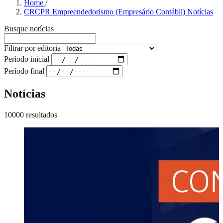
Home
/
CRCPR Empreendedorismo (Empresário Contábil) Notícias
Busque notícias
Filtrar por editoria
Período inicial
Período final
Notícias
10000 resultados