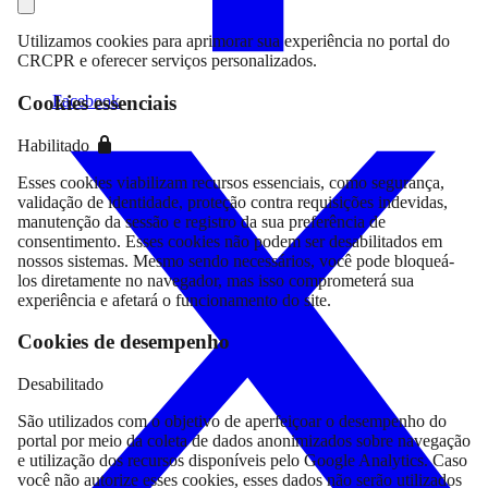
Utilizamos cookies para aprimorar sua experiência no portal do
CRCPR e oferecer serviços personalizados.
Facebook
Cookies essenciais
Habilitado
Esses cookies viabilizam recursos essenciais, como segurança,
validação de identidade, proteção contra requisições indevidas,
manutenção da sessão e registro da sua preferência de
consentimento. Esses cookies não podem ser desabilitados em
nossos sistemas. Mesmo sendo necessários, você pode bloqueá-
los diretamente no navegador, mas isso comprometerá sua
experiência e afetará o funcionamento do site.
Cookies de desempenho
Desabilitado
São utilizados com o objetivo de aperfeiçoar o desempenho do
portal por meio da coleta de dados anonimizados sobre navegação
e utilização dos recursos disponíveis pelo Google Analytics. Caso
você não autorize esses cookies, esses dados não serão utilizados