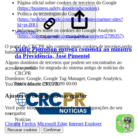
Página oficial sobre cookies de terceiros do Google
(
https://business.safety.google/adscookies
).
Política de tecnologias do Google
(
https://policies.google.com/technologies/partner-sites?
hl=pt-BR
).
Informações sobre os cookies do Google Analytics
WhatsApp
(
https://support.google.com/analytics/answer/2799357
).
Copiar link
Compartilhar…
O portal do CRCPR não controla quais cookies de terceiros serão
Valdir Pietrobon entrega comenda ao ministro
habilitados pelos fornecedores.
da Previdência, José Pimentel
Alguns domínios de terceiros que podem ser encontrados ao
Essa notícia foi migrada do sistema antigo de notícias do
acessar o portal:
CRCPR
Domínios: Google, Google Tag Manager, Google Analytics,
Publicado em 29/10/2009 00:00
YouTube e Mautic CRCPR.
Ajustes de cookies no navegador
Você pode bloqueá-los modificando as configurações do seu
navegador.
Notícias
Chrome
Firefox
Microsoft Edge
Internet Explorer
Recusar cookies
Confirmar
Compartilhar