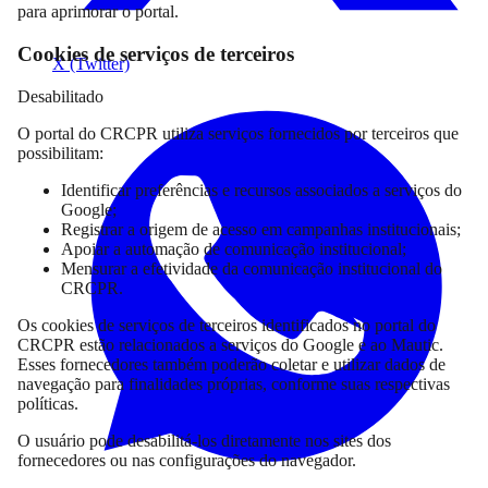
para aprimorar o portal.
Cookies de serviços de terceiros
X (Twitter)
Desabilitado
O portal do CRCPR utiliza serviços fornecidos por terceiros que
possibilitam:
Identificar preferências e recursos associados a serviços do
Google;
Registrar a origem de acesso em campanhas institucionais;
Apoiar a automação de comunicação institucional;
Mensurar a efetividade da comunicação institucional do
CRCPR.
Os cookies de serviços de terceiros identificados no portal do
CRCPR estão relacionados a serviços do Google e ao Mautic.
Esses fornecedores também poderão coletar e utilizar dados de
navegação para finalidades próprias, conforme suas respectivas
políticas.
O usuário pode desabilitá-los diretamente nos sites dos
fornecedores ou nas configurações do navegador.