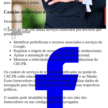
para aprimorar o portal.
Cookies de serviços de terceiros
Desabilitado
O portal do CRCPR utiliza serviços fornecidos por terceiros que
Institucional
possibilitam:
Compartilhar
Identificar preferências e recursos associados a serviços do
Google;
Registrar a origem de acesso em campanhas institucionais;
Apoiar a automação de comunicação institucional;
Mensurar a efetividade da comunicação institucional do
CRCPR.
Os cookies de serviços de terceiros identificados no portal do
CRCPR estão relacionados a serviços do Google e ao Mautic.
Esses fornecedores também poderão coletar e utilizar dados de
navegação para finalidades próprias, conforme suas respectivas
políticas.
O usuário pode desabilitá-los diretamente nos sites dos
fornecedores ou nas configurações do navegador.