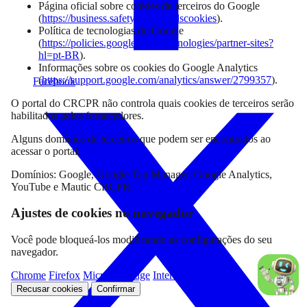
Página oficial sobre cookies de terceiros do Google
(
https://business.safety.google/adscookies
).
Política de tecnologias do Google
(
https://policies.google.com/technologies/partner-sites?
hl=pt-BR
).
Informações sobre os cookies do Google Analytics
(
https://support.google.com/analytics/answer/2799357
).
Facebook
O portal do CRCPR não controla quais cookies de terceiros serão
habilitados pelos fornecedores.
Alguns domínios de terceiros que podem ser encontrados ao
acessar o portal:
Domínios: Google, Google Tag Manager, Google Analytics,
YouTube e Mautic CRCPR.
Ajustes de cookies no navegador
Você pode bloqueá-los modificando as configurações do seu
navegador.
Chrome
Firefox
Microsoft Edge
Internet Explorer
Recusar cookies
Confirmar