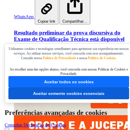
WhatsApp
Copiar link
Compartilhar…
Resultado preliminar da prova discursiva do
Exame de Qualificação Técnica está disponível
Utilizamos cookies e tecnologias semelhantes para aprimorar sua experiência em nossos
O resultado final do exame está previsto para o dia 5 de
serviços. Ao utilizar nossos serviços, você concorda com esse acompanhamento.
agosto
Consulte nossa
Política de Privacidade
e nossa
Política de Cookies.
Publicado em 07/07/2026 14:00
Ao escolher uma das opções abaixo, você concorda com nossas Políticas de Cookies e
Privacidade.
Aceitar todos os cookies
Aceitar somente cookies essenciais
Preferências avançadas de cookies
Consultar Declaração de Cookies