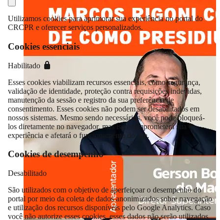
Utilizamos cookies para aprimorar sua experiência no portal do
CRCPR e oferecer serviços personalizados.
Cookies essenciais
Habilitado
Esses cookies viabilizam recursos essenciais, como segurança,
validação de identidade, proteção contra requisições indevidas,
manutenção da sessão e registro da sua preferência de
consentimento. Esses cookies não podem ser desabilitados em
nossos sistemas. Mesmo sendo necessários, você pode bloqueá-
los diretamente no navegador, mas isso comprometerá sua
experiência e afetará o funcionamento do site.
Cookies de desempenho
Desabilitado
São utilizados com o objetivo de aperfeiçoar o desempenho do
portal por meio da coleta de dados anonimizados sobre navegação
e utilização dos recursos disponíveis pelo Google Analytics. Caso
você não autorize esses cookies, esses dados não serão utilizados