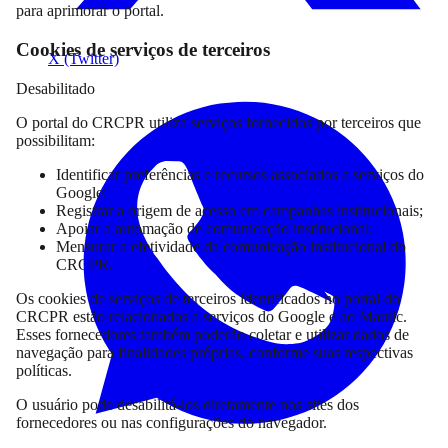
para aprimorar o portal.
Cookies de serviços de terceiros
X (Twitter)
Desabilitado
O portal do CRCPR utiliza serviços fornecidos por terceiros que
possibilitam:
Identificar preferências e recursos associados a serviços do
Google;
Registrar a origem de acesso em campanhas institucionais;
Apoiar a automação de comunicação institucional;
Mensurar a efetividade da comunicação institucional do
CRCPR.
Os cookies de serviços de terceiros identificados no portal do
CRCPR estão relacionados a serviços do Google e ao Mautic.
Esses fornecedores também poderão coletar e utilizar dados de
navegação para finalidades próprias, conforme suas respectivas
políticas.
O usuário pode desabilitá-los diretamente nos sites dos
fornecedores ou nas configurações do navegador.