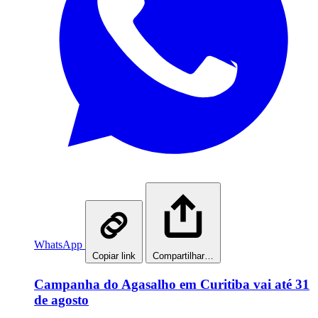
WhatsApp
Copiar link
Compartilhar…
Campanha do Agasalho em Curitiba vai até 31
de agosto