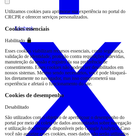
Utilizamos cookies para aprimorar sua experiência no portal do
CRCPR e oferecer serviços personalizados.
Facebook
Cookies essenciais
Habilitado
Esses cookies viabilizam recursos essenciais, como segurança,
validação de identidade, proteção contra requisições indevidas,
manutenção da sessão e registro da sua preferência de
consentimento. Esses cookies não podem ser desabilitados em
nossos sistemas. Mesmo sendo necessários, você pode bloqueá-
los diretamente no navegador, mas isso comprometerá sua
experiência e afetará o funcionamento do site.
Cookies de desempenho
Desabilitado
São utilizados com o objetivo de aperfeiçoar o desempenho do
portal por meio da coleta de dados anonimizados sobre navegação
e utilização dos recursos disponíveis pelo Google Analytics. Caso
você não autorize esses cookies, esses dados não serão utilizados