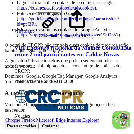
Página oficial sobre cookies de terceiros do Google
(
https://business.safety.google/adscookies
).
Política de tecnologias do Google
(
https://policies.google.com/technologies/partner-sites?
hl=pt-BR
).
Informações sobre os cookies do Google Analytics
WhatsApp
(
https://support.google.com/analytics/answer/2799357
).
Copiar link
Compartilhar…
O portal do CRCPR não controla quais cookies de terceiros serão
VIII Encontro Nacional da Mulher Contabilista
habilitados pelos fornecedores.
reúne 2 mil participantes em Caldas Novas
Alguns domínios de terceiros que podem ser encontrados ao
Essa notícia foi migrada do sistema antigo de notícias do
acessar o portal:
CRCPR
Domínios: Google, Google Tag Manager, Google Analytics,
Publicado em 26/05/2011 00:00
YouTube e Mautic CRCPR.
Ajustes de cookies no navegador
Você pode bloqueá-los modificando as configurações do seu
navegador.
Notícias
Chrome
Firefox
Microsoft Edge
Internet Explorer
Recusar cookies
Confirmar
Compartilhar