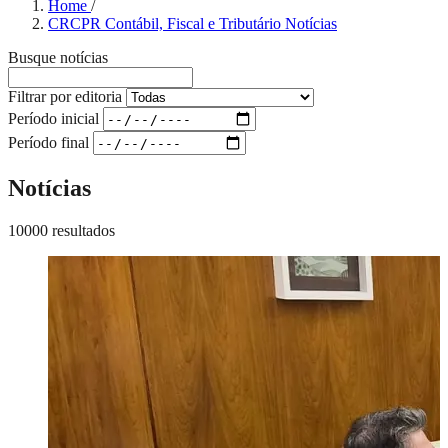
Home
/
CRCPR Contábil, Fiscal e Tributário Notícias
Busque notícias
Filtrar por editoria
Período inicial
Período final
Notícias
10000 resultados