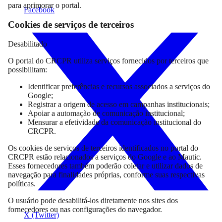
para aprimorar o portal.
Facebook
Cookies de serviços de terceiros
Desabilitado
O portal do CRCPR utiliza serviços fornecidos por terceiros que
possibilitam:
Identificar preferências e recursos associados a serviços do
Google;
Registrar a origem de acesso em campanhas institucionais;
Apoiar a automação de comunicação institucional;
Mensurar a efetividade da comunicação institucional do
CRCPR.
Os cookies de serviços de terceiros identificados no portal do
CRCPR estão relacionados a serviços do Google e ao Mautic.
Esses fornecedores também poderão coletar e utilizar dados de
navegação para finalidades próprias, conforme suas respectivas
políticas.
O usuário pode desabilitá-los diretamente nos sites dos
fornecedores ou nas configurações do navegador.
X (Twitter)