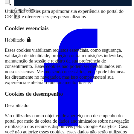
Comissões
Utilizamos cookies para aprimorar sua experiência no portal do
CRCPR e oferecer serviços personalizados.
Compartilhar
Cookies essenciais
Habilitado
Esses cookies viabilizam recursos essenciais, como segurança,
validação de identidade, proteção contra requisições indevidas,
manutenção da sessão e registro da sua preferência de
consentimento. Esses cookies não podem ser desabilitados em
nossos sistemas. Mesmo sendo necessários, você pode bloqueá-
los diretamente no navegador, mas isso comprometerá sua
experiência e afetará o funcionamento do site.
Cookies de desempenho
Desabilitado
São utilizados com o objetivo de aperfeiçoar o desempenho do
portal por meio da coleta de dados anonimizados sobre navegação
e utilização dos recursos disponíveis pelo Google Analytics. Caso
você não autorize esses cookies, esses dados não serão utilizados