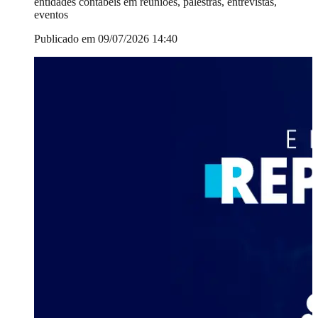
entidades contábeis em reuniões, palestras, entrevistas,
eventos
Publicado em 09/07/2026 14:40