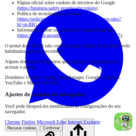
Página oficial sobre cookies de terceiros do Google
(
https://business.safety.google/adscookies
).
Política de tecnologias do Google
(
https://policies.google.com/technologies/partner-sites?
hl=pt-BR
).
Informações sobre os cookies do Google Analytics
(
https://support.google.com/analytics/answer/2799357
).
O portal do CRCPR não controla quais cookies de terceiros serão
habilitados pelos fornecedores.
Alguns domínios de terceiros que podem ser encontrados ao
acessar o portal:
Domínios: Google, Google Tag Manager, Google Analytics,
YouTube e Mautic CRCPR.
Ajustes de cookies no navegador
Você pode bloqueá-los modificando as configurações do seu
navegador.
Chrome
Firefox
Microsoft Edge
Internet Explorer
Recusar cookies
Confirmar