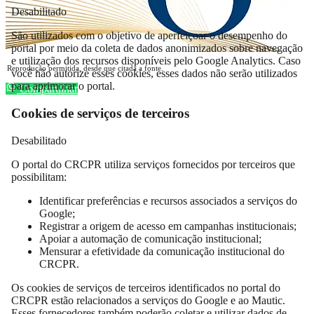
Desabilitado
São utilizados com o objetivo de aperfeiçoar o desempenho do
portal por meio da coleta de dados anonimizados sobre navegação
e utilização dos recursos disponíveis pelo Google Analytics. Caso
Reprodução permitida, desde que citada a fonte.
você não autorize esses cookies, esses dados não serão utilizados
para aprimorar o portal.
Compartilhar
Cookies de serviços de terceiros
Desabilitado
O portal do CRCPR utiliza serviços fornecidos por terceiros que
possibilitam:
Identificar preferências e recursos associados a serviços do
Google;
Registrar a origem de acesso em campanhas institucionais;
Apoiar a automação de comunicação institucional;
Mensurar a efetividade da comunicação institucional do
CRCPR.
Os cookies de serviços de terceiros identificados no portal do
CRCPR estão relacionados a serviços do Google e ao Mautic.
Esses fornecedores também poderão coletar e utilizar dados de