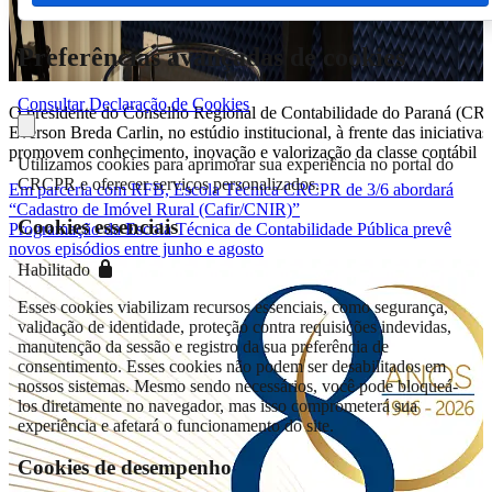
Preferências avançadas de cookies
Consultar Declaração de Cookies
O presidente do Conselho Regional de Contabilidade do Paraná (CR
Everson Breda Carlin, no estúdio institucional, à frente das iniciativas
promovem conhecimento, inovação e valorização da classe contábil
Utilizamos cookies para aprimorar sua experiência no portal do
CRCPR e oferecer serviços personalizados.
Em parceria com RFB, Escola Técnica CRCPR de 3/6 abordará
“Cadastro de Imóvel Rural (Cafir/CNIR)”
Cookies essenciais
Programação da Escola Técnica de Contabilidade Pública prevê
novos episódios entre junho e agosto
Habilitado
Esses cookies viabilizam recursos essenciais, como segurança,
validação de identidade, proteção contra requisições indevidas,
manutenção da sessão e registro da sua preferência de
consentimento. Esses cookies não podem ser desabilitados em
nossos sistemas. Mesmo sendo necessários, você pode bloqueá-
los diretamente no navegador, mas isso comprometerá sua
experiência e afetará o funcionamento do site.
Cookies de desempenho