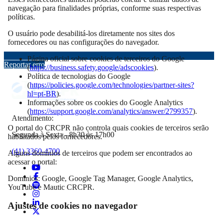
navegação para finalidades próprias, conforme suas respectivas
políticas.
O usuário pode desabilitá-los diretamente nos sites dos
fornecedores ou nas configurações do navegador.
Página oficial sobre cookies de terceiros do Google
Reportar erro
(
https://business.safety.google/adscookies
).
Política de tecnologias do Google
(
https://policies.google.com/technologies/partner-sites?
hl=pt-BR
).
Informações sobre os cookies do Google Analytics
(
https://support.google.com/analytics/answer/2799357
).
Atendimento:
O portal do CRCPR não controla quais cookies de terceiros serão
Segunda à Sexta - 8h30 às 17h00
habilitados pelos fornecedores.
(41) 3360-4700
Alguns domínios de terceiros que podem ser encontrados ao
acessar o portal:
Domínios: Google, Google Tag Manager, Google Analytics,
YouTube e Mautic CRCPR.
Ajustes de cookies no navegador