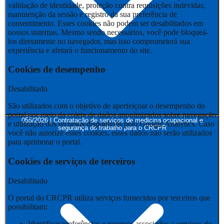
validação de identidade, proteção contra requisições indevidas,
manutenção da sessão e registro da sua preferência de
consentimento. Esses cookies não podem ser desabilitados em
nossos sistemas. Mesmo sendo necessários, você pode bloqueá-
los diretamente no navegador, mas isso comprometerá sua
experiência e afetará o funcionamento do site.
Cookies de desempenho
Desabilitado
São utilizados com o objetivo de aperfeiçoar o desempenho do
portal por meio da coleta de dados anonimizados sobre navegação
055/2026 | Contratação de serviços de medicina ocupacional e
e utilização dos recursos disponíveis pelo Google Analytics. Caso
segurança do trabalho para o CRCPR
você não autorize esses cookies, esses dados não serão utilizados
para aprimorar o portal.
Cookies de serviços de terceiros
Desabilitado
O portal do CRCPR utiliza serviços fornecidos por terceiros que
possibilitam:
Identificar preferências e recursos associados a serviços do