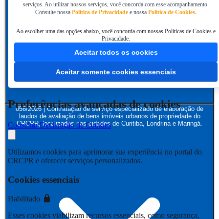
serviços. Ao utilizar nossos serviços, você concorda com esse acompanhamento.
Consulte nossa
Política de Privacidade
e nossa
Política de Cookies.
Ao escolher uma das opções abaixo, você concorda com nossas Políticas de Cookies e
Privacidade.
Aceitar todos os cookies
Aceitar somente cookies essenciais
Preferências avançadas de cookies
056/2026 | Contratação de serviço especializado de elaboração de
laudos de avaliação de bens imóveis urbanos de propriedade do
CRCPR, localizados nas cidades de Curitiba, Londrina e Maringá.
Consultar Declaração de Cookies
Utilizamos cookies para aprimorar sua experiência no portal do
CRCPR e oferecer serviços personalizados.
Cookies essenciais
Habilitado
Esses cookies viabilizam recursos essenciais, como segurança,