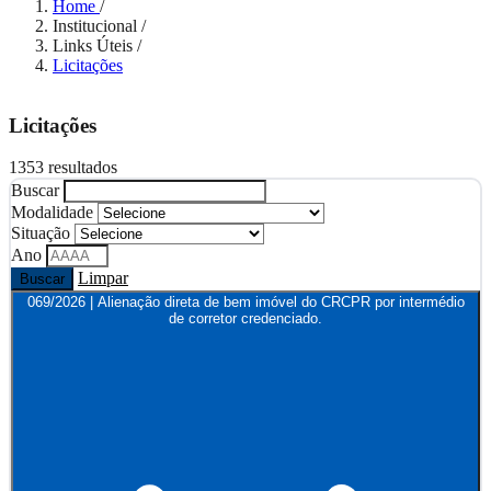
Home
/
Institucional
/
Links Úteis
/
Licitações
Licitações
1353 resultados
Buscar
Modalidade
Situação
Ano
Limpar
Buscar
069/2026 | Alienação direta de bem imóvel do CRCPR por intermédio
de corretor credenciado.