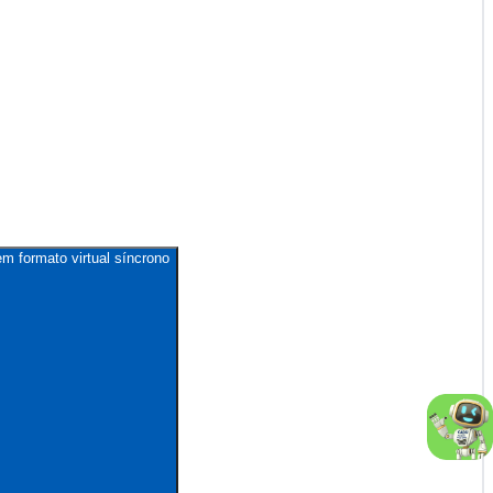
m formato virtual síncrono