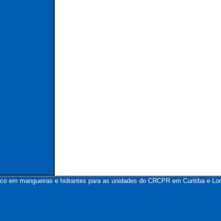
ático em mangueiras e hidrantes para as unidades do CRCPR em Curitiba e Lon