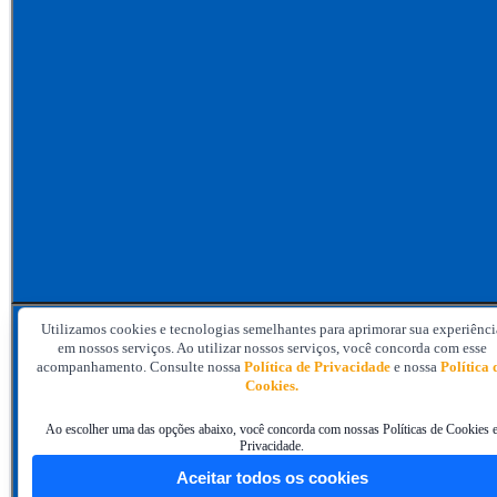
004/2026 | Serviços de impressão de material gráfico com dados variávei
Utilizamos cookies e tecnologias semelhantes para aprimorar sua experiênci
em nossos serviços. Ao utilizar nossos serviços, você concorda com esse
acompanhamento. Consulte nossa
Política de Privacidade
e nossa
Política 
Cookies.
Ao escolher uma das opções abaixo, você concorda com nossas Políticas de Cookies 
Privacidade.
Aceitar todos os cookies