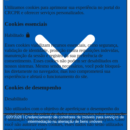
Utilizamos cookies para aprimorar sua experiência no portal do
CRCPR e oferecer serviços personalizados.
Cookies essenciais
Habilitado
Esses cookies viabilizam recursos essenciais, como segurança,
validação de identidade, proteção contra requisições indevidas,
manutenção da sessão e registro da sua preferência de
consentimento. Esses cookies não podem ser desabilitados em
nossos sistemas. Mesmo sendo necessários, você pode bloqueá-
los diretamente no navegador, mas isso comprometerá sua
experiência e afetará o funcionamento do site.
Cookies de desempenho
Desabilitado
São utilizados com o objetivo de aperfeiçoar o desempenho do
portal por meio da coleta de dados anonimizados sobre navegação
020/2026 | Credenciamento de corretores de imóveis para serviços de
e utilização dos recursos disponíveis pelo Google Analytics. Caso
intermediação na alienação de bens imóveis
você não autorize esses cookies, esses dados não serão utilizados
para aprimorar o portal.