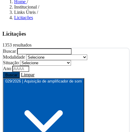
Home
/
Institucional
/
Links Úteis
/
Licitações
Licitações
1353 resultados
Buscar
Modalidade
Situação
Ano
Limpar
Buscar
029/2026 | Aquisição de amplificador de som