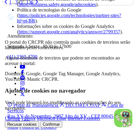
1
...
3
4
5
...
136
(
https://business.safety.google/adscookies
).
Política de tecnologias do Google
(
https://policies.google.com/technologies/partner-sites?
hl=pt-BR
).
Informações sobre os cookies do Google Analytics
(
https://support.google.com/analytics/answer/2799357
).
Atendimento:
O portal do CRCPR não controla quais cookies de terceiros serão
Segunda à Sexta - 8h30 às 17h00
habilitados pelos fornecedores.
(41) 3360-4700
Alguns domínios de terceiros que podem ser encontrados ao
acessar o portal:
Domínios: Google, Google Tag Manager, Google Analytics,
YouTube e Mautic CRCPR.
Ajustes de cookies no navegador
Você pode bloqueá-los modificando as configurações do seu
Portal da Transparência
DECORE/COAF
Carta de
navegador.
Serviços
Rua XV de Novembro, 2987 Alto da XV - CEP 80045-340,
Chrome
Firefox
Microsoft Edge
Internet Explorer
Curitiba/PR
Recusar cookies
Confirmar
Mapa
Política de Cookies