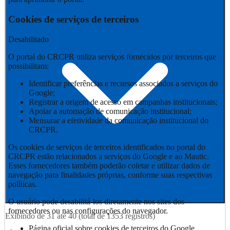
Cookies de serviços de terceiros
Desabilitado
O portal do CRCPR utiliza serviços fornecidos por terceiros que
possibilitam:
Identificar preferências e recursos associados a serviços do
Google;
Registrar a origem de acesso em campanhas institucionais;
Apoiar a automação de comunicação institucional;
Mensurar a efetividade da comunicação institucional do
CRCPR.
Os cookies de serviços de terceiros identificados no portal do
CRCPR estão relacionados a serviços do Google e ao Mautic.
Esses fornecedores também poderão coletar e utilizar dados de
navegação para finalidades próprias, conforme suas respectivas
políticas.
O usuário pode desabilitá-los diretamente nos sites dos
fornecedores ou nas configurações do navegador.
Exibindo de
31
até
40
(total de
1353
registros)
Página oficial sobre cookies de terceiros do Google