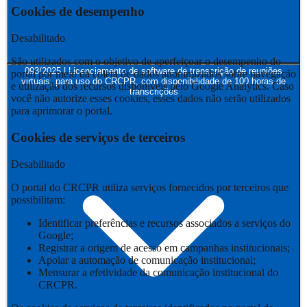
Cookies de desempenho
Desabilitado
São utilizados com o objetivo de aperfeiçoar o desempenho do
093/2025 | Licenciamento de software de transcrição de reuniões
portal por meio da coleta de dados anonimizados sobre navegação
virtuais, para uso do CRCPR, com disponibilidade de 100 horas de
e utilização dos recursos disponíveis pelo Google Analytics. Caso
transcrições
você não autorize esses cookies, esses dados não serão utilizados
para aprimorar o portal.
Cookies de serviços de terceiros
Desabilitado
O portal do CRCPR utiliza serviços fornecidos por terceiros que
possibilitam:
Identificar preferências e recursos associados a serviços do
Google;
Registrar a origem de acesso em campanhas institucionais;
Apoiar a automação de comunicação institucional;
Mensurar a efetividade da comunicação institucional do
CRCPR.