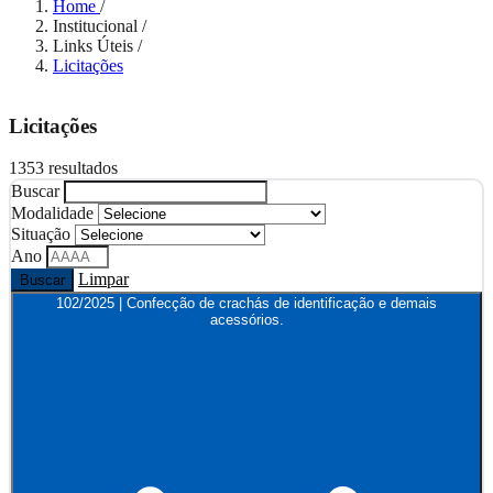
Home
/
Institucional
/
Links Úteis
/
Licitações
Licitações
1353 resultados
Buscar
Modalidade
Situação
Ano
Limpar
Buscar
102/2025 | Confecção de crachás de identificação e demais
acessórios.