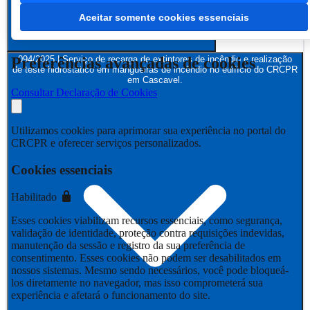
Aceitar somente cookies essenciais
Preferências avançadas de cookies
094/2025 | Serviço de recarga de extintores de incêndio e realização
de teste hidrostático em mangueiras de incêndio no edifício do CRCPR
em Cascavel.
Consultar Declaração de Cookies
Utilizamos cookies para aprimorar sua experiência no portal do
CRCPR e oferecer serviços personalizados.
Cookies essenciais
Habilitado
Esses cookies viabilizam recursos essenciais, como segurança,
validação de identidade, proteção contra requisições indevidas,
manutenção da sessão e registro da sua preferência de
consentimento. Esses cookies não podem ser desabilitados em
nossos sistemas. Mesmo sendo necessários, você pode bloqueá-
los diretamente no navegador, mas isso comprometerá sua
experiência e afetará o funcionamento do site.