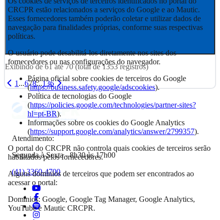
Os cookies de serviços de terceiros identificados no portal do
CRCPR estão relacionados a serviços do Google e ao Mautic.
Esses fornecedores também poderão coletar e utilizar dados de
navegação para finalidades próprias, conforme suas respectivas
políticas.
O usuário pode desabilitá-los diretamente nos sites dos
fornecedores ou nas configurações do navegador.
Exibindo de
61
até
70
(total de
1353
registros)
Página oficial sobre cookies de terceiros do Google
1
...
6
7
8
...
136
(
https://business.safety.google/adscookies
).
Política de tecnologias do Google
(
https://policies.google.com/technologies/partner-sites?
hl=pt-BR
).
Informações sobre os cookies do Google Analytics
(
https://support.google.com/analytics/answer/2799357
).
Atendimento:
O portal do CRCPR não controla quais cookies de terceiros serão
Segunda à Sexta - 8h30 às 17h00
habilitados pelos fornecedores.
(41) 3360-4700
Alguns domínios de terceiros que podem ser encontrados ao
acessar o portal:
Domínios: Google, Google Tag Manager, Google Analytics,
YouTube e Mautic CRCPR.