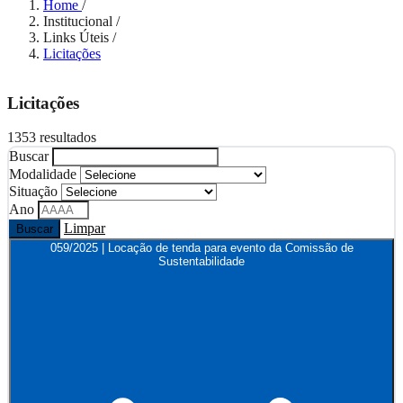
Home
/
Institucional
/
Links Úteis
/
Licitações
Licitações
1353 resultados
Buscar
Modalidade
Situação
Ano
Limpar
Buscar
059/2025 | Locação de tenda para evento da Comissão de
Sustentabilidade