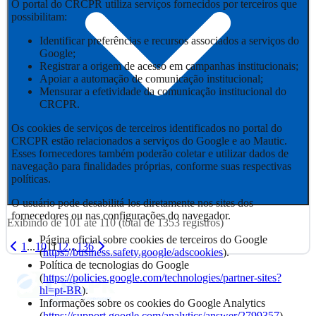
O portal do CRCPR utiliza serviços fornecidos por terceiros que
possibilitam:
Identificar preferências e recursos associados a serviços do
Google;
Registrar a origem de acesso em campanhas institucionais;
Apoiar a automação de comunicação institucional;
Mensurar a efetividade da comunicação institucional do
CRCPR.
Os cookies de serviços de terceiros identificados no portal do
CRCPR estão relacionados a serviços do Google e ao Mautic.
Esses fornecedores também poderão coletar e utilizar dados de
navegação para finalidades próprias, conforme suas respectivas
políticas.
O usuário pode desabilitá-los diretamente nos sites dos
fornecedores ou nas configurações do navegador.
Exibindo de
101
até
110
(total de
1353
registros)
Página oficial sobre cookies de terceiros do Google
1
...
10
11
12
...
136
(
https://business.safety.google/adscookies
).
Política de tecnologias do Google
(
https://policies.google.com/technologies/partner-sites?
hl=pt-BR
).
Informações sobre os cookies do Google Analytics
(
https://support.google.com/analytics/answer/2799357
).