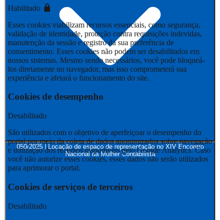
Habilitado
Esses cookies viabilizam recursos essenciais, como segurança,
validação de identidade, proteção contra requisições indevidas,
manutenção da sessão e registro da sua preferência de
consentimento. Esses cookies não podem ser desabilitados em
nossos sistemas. Mesmo sendo necessários, você pode bloqueá-
los diretamente no navegador, mas isso comprometerá sua
experiência e afetará o funcionamento do site.
Cookies de desempenho
Desabilitado
São utilizados com o objetivo de aperfeiçoar o desempenho do
portal por meio da coleta de dados anonimizados sobre navegação
050/2025 | Locação de espaço de representação no XIV Encontro
e utilização dos recursos disponíveis pelo Google Analytics. Caso
Nacional da Mulher Contabilista
você não autorize esses cookies, esses dados não serão utilizados
para aprimorar o portal.
Cookies de serviços de terceiros
Desabilitado