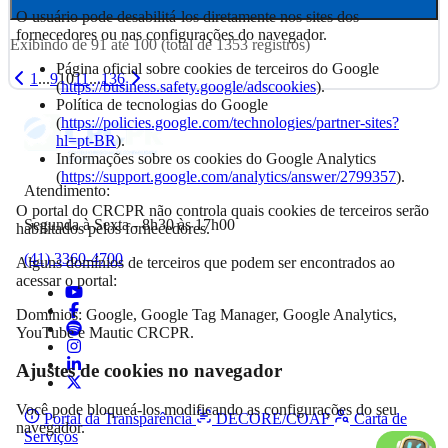
O usuário pode desabilitá-los diretamente nos sites dos
fornecedores ou nas configurações do navegador.
Exibindo de
91
até
100
(total de
1353
registros)
Página oficial sobre cookies de terceiros do Google
1
...
9
10
11
...
136
(
https://business.safety.google/adscookies
).
Política de tecnologias do Google
(
https://policies.google.com/technologies/partner-sites?
hl=pt-BR
).
Informações sobre os cookies do Google Analytics
(
https://support.google.com/analytics/answer/2799357
).
Atendimento:
O portal do CRCPR não controla quais cookies de terceiros serão
Segunda à Sexta - 8h30 às 17h00
habilitados pelos fornecedores.
(41) 3360-4700
Alguns domínios de terceiros que podem ser encontrados ao
acessar o portal:
Domínios: Google, Google Tag Manager, Google Analytics,
YouTube e Mautic CRCPR.
Ajustes de cookies no navegador
Você pode bloqueá-los modificando as configurações do seu
Portal da Transparência
DECORE/COAF
Carta de
navegador.
Serviços