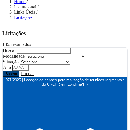
Home
/
Institucional
/
Links Úteis
/
Licitações
Licitações
1353 resultados
Buscar
Modalidade
Situação
Ano
Limpar
Buscar
071/2025 | Locação de espaço para realização de reuniões regimentais
do CRCPR em Londrina/PR