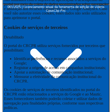
portal por meio da coleta de dados anonimizados sobre navegação
061/2025 | Licenciamento anual da ferramenta de edição de vídeos
e utilização dos recursos disponíveis pelo Google Analytics. Caso
OpusClip Pro.
você não autorize esses cookies, esses dados não serão utilizados
para aprimorar o portal.
Cookies de serviços de terceiros
Desabilitado
O portal do CRCPR utiliza serviços fornecidos por terceiros que
possibilitam:
Identificar preferências e recursos associados a serviços do
Google;
Registrar a origem de acesso em campanhas institucionais;
Apoiar a automação de comunicação institucional;
Mensurar a efetividade da comunicação institucional do
CRCPR.
Os cookies de serviços de terceiros identificados no portal do
CRCPR estão relacionados a serviços do Google e ao Mautic.
Esses fornecedores também poderão coletar e utilizar dados de
navegação para finalidades próprias, conforme suas respectivas
políticas.