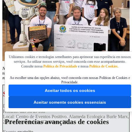
Utilizamos cookies e tecnologias semelhantes para aprimorar sua experiência em nossos
serviços. Ao utilizar nossos serviços, você concorda com esse acompanhamento.
Consulte nossa
Política de Privacidade
e nossa
Política de Cookies.
Na edição anterior, o público de visitantes ultrapassou o número de 120 mil,
tendo sido o maior evento que o Centro de Eventos do Parque Barigui já
recebeu e consolidando-se como o maior evento de Educação do Estado
Ao escolher uma das opções abaixo, você concorda com nossas Políticas de Cookies e
Privacidade.
Aceitar todos os cookies
Serviço: Universo UFPR 2026
Aceitar somente cookies essenciais
Data:
11 a 14 de junho
Horário: das 9h às 18h
Local: Centro de Eventos Positivo. Alameda Ecologica Burle Marx,
Preferências avançadas de cookies
2518 – Santo Inácio, Curitiba – PR
Evento
gratuito