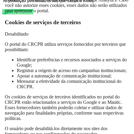
Reprodução permitida, desde que citada a fonte.
você não autorize esses cookies, esses dados não serão utilizados
para aprimorar o portal.
Compartilhar
Cookies de serviços de terceiros
Desabilitado
O portal do CRCPR utiliza serviços fornecidos por terceiros que
possibilitam:
Identificar preferências e recursos associados a serviços do
Google;
Registrar a origem de acesso em campanhas institucionais;
Apoiar a automação de comunicação institucional;
Mensurar a efetividade da comunicação institucional do
CRCPR.
Os cookies de serviços de terceiros identificados no portal do
CRCPR estão relacionados a serviços do Google e ao Mautic.
Esses fornecedores também poderão coletar e utilizar dados de
navegação para finalidades próprias, conforme suas respectivas
políticas.
O usuário pode desabilitá-los diretamente nos sites dos
fornecedores ou nas configurações do navegador.