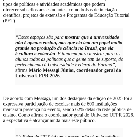
tipos de políticas e atividades acadêmicas que podem
oferecer subsídios aos estudantes, como bolsas de iniciação
científica, projetos de extensão e Programas de Educação Tutorial
(PET).
“Esses espaços são para
mostrar que a universidade
não é apenas ensino, mas que ela tem um papel muito
grande na produção de ciência no Brasil
,
que ela
é cultura e extensão
. E também para mostrar para os
alunos todas as políticas que a gente tem de suporte, de
pertencimento à Universidade Federal do Paraná”,
afirma
Mário Messagi Júnior, coordenador geral do
Universo UFPR 2026
.
De acordo com Messagi, um dos destaques da edição de 2025 foi a
expressiva participação de escolas: mais de 600 instituições
marcaram presença no evento, sendo 62% delas da rede pública de
ensino. Como afirma o coordenador geral do Universo UFPR 2026,
a expectativa é alcançar ainda mais este público.
“A Feira de 2025 foi um sucesso, não só pelo público,