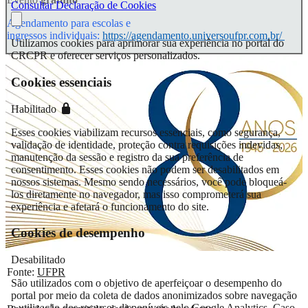
Consultar Declaração de Cookies
Agendamento para escolas e
ingressos individuais:
https://agendamento.universoufpr.com.br/
Utilizamos cookies para aprimorar sua experiência no portal do
CRCPR e oferecer serviços personalizados.
Cookies essenciais
Habilitado
Esses cookies viabilizam recursos essenciais, como segurança,
validação de identidade, proteção contra requisições indevidas,
manutenção da sessão e registro da sua preferência de
consentimento. Esses cookies não podem ser desabilitados em
nossos sistemas. Mesmo sendo necessários, você pode bloqueá-
los diretamente no navegador, mas isso comprometerá sua
experiência e afetará o funcionamento do site.
Cookies de desempenho
Desabilitado
Fonte:
UFPR
São utilizados com o objetivo de aperfeiçoar o desempenho do
portal por meio da coleta de dados anonimizados sobre navegação
e utilização dos recursos disponíveis pelo Google Analytics. Caso