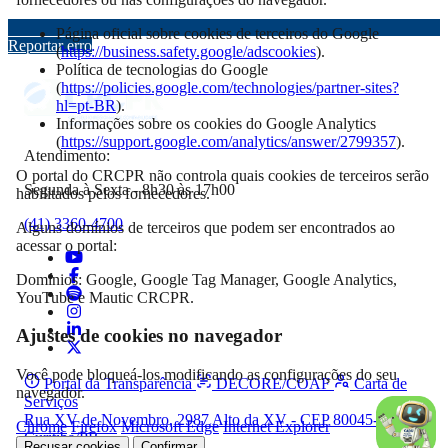
Página oficial sobre cookies de terceiros do Google
Reportar erro
(
https://business.safety.google/adscookies
).
Política de tecnologias do Google
(
https://policies.google.com/technologies/partner-sites?
hl=pt-BR
).
Informações sobre os cookies do Google Analytics
(
https://support.google.com/analytics/answer/2799357
).
Atendimento:
O portal do CRCPR não controla quais cookies de terceiros serão
Segunda à Sexta - 8h30 às 17h00
habilitados pelos fornecedores.
(41) 3360-4700
Alguns domínios de terceiros que podem ser encontrados ao
acessar o portal:
Domínios: Google, Google Tag Manager, Google Analytics,
YouTube e Mautic CRCPR.
Ajustes de cookies no navegador
Você pode bloqueá-los modificando as configurações do seu
Portal da Transparência
DECORE/COAF
Carta de
navegador.
Serviços
Rua XV de Novembro, 2987 Alto da XV - CEP 80045-340,
Chrome
Firefox
Microsoft Edge
Internet Explorer
Curitiba/PR
Recusar cookies
Confirmar