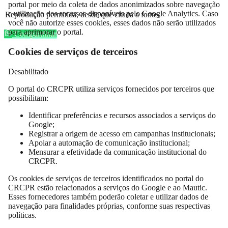
portal por meio da coleta de dados anonimizados sobre navegação
e utilização dos recursos disponíveis pelo Google Analytics. Caso
Reprodução permitida, desde que citada a fonte.
você não autorize esses cookies, esses dados não serão utilizados
para aprimorar o portal.
Compartilhar
Cookies de serviços de terceiros
Desabilitado
O portal do CRCPR utiliza serviços fornecidos por terceiros que
possibilitam:
Identificar preferências e recursos associados a serviços do
Google;
Registrar a origem de acesso em campanhas institucionais;
Apoiar a automação de comunicação institucional;
Mensurar a efetividade da comunicação institucional do
CRCPR.
Os cookies de serviços de terceiros identificados no portal do
CRCPR estão relacionados a serviços do Google e ao Mautic.
Esses fornecedores também poderão coletar e utilizar dados de
navegação para finalidades próprias, conforme suas respectivas
políticas.