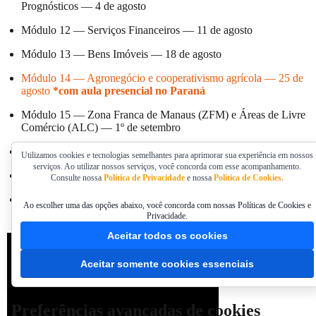
Prognósticos — 4 de agosto
Módulo 12 — Serviços Financeiros — 11 de agosto
Módulo 13 — Bens Imóveis — 18 de agosto
Módulo 14 — Agronegócio e cooperativismo agrícola — 25 de
agosto
*com aula presencial no Paraná
Módulo 15 — Zona Franca de Manaus (ZFM) e Áreas de Livre
Comércio (ALC) — 1º de setembro
Módulo 16 — Combustíveis e Energia Elétrica — 8 de setembro
Utilizamos cookies e tecnologias semelhantes para aprimorar sua experiência em nossos
serviços. Ao utilizar nossos serviços, você concorda com esse acompanhamento.
Módulo 17 — Imposto Seletivo — 15 de setembro
Consulte nossa
Política de Privacidade
e nossa
Política de Cookies.
Módulo 18 — Temas complementares e aplicação prática (casos
Ao escolher uma das opções abaixo, você concorda com nossas Políticas de Cookies e
especiais) — 22 de setembro
Privacidade.
Aceitar todos os cookies
Aceitar somente cookies essenciais
Preferências avançadas de cookies