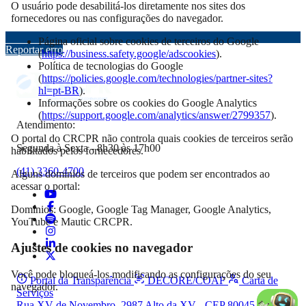
O usuário pode desabilitá-los diretamente nos sites dos
fornecedores ou nas configurações do navegador.
Página oficial sobre cookies de terceiros do Google
Reportar erro
(
https://business.safety.google/adscookies
).
Política de tecnologias do Google
(
https://policies.google.com/technologies/partner-sites?
hl=pt-BR
).
Informações sobre os cookies do Google Analytics
(
https://support.google.com/analytics/answer/2799357
).
Atendimento:
O portal do CRCPR não controla quais cookies de terceiros serão
Segunda à Sexta - 8h30 às 17h00
habilitados pelos fornecedores.
(41) 3360-4700
Alguns domínios de terceiros que podem ser encontrados ao
acessar o portal:
Domínios: Google, Google Tag Manager, Google Analytics,
YouTube e Mautic CRCPR.
Ajustes de cookies no navegador
Você pode bloqueá-los modificando as configurações do seu
Portal da Transparência
DECORE/COAF
Carta de
navegador.
Serviços
Rua XV de Novembro, 2987 Alto da XV - CEP 80045-340,