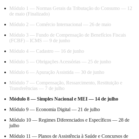
Módulo 1 — Normas Gerais da Tributação do Consumo — 12
de maio (Finalizado)
Módulo 2 — Comércio Internacional — 26 de maio
Módulo 3 — Fundo de Compensação de Benefícios Fiscais
(FCBF) – ICMS — 9 de junho
Módulo 4 — Cadastro — 16 de junho
Módulo 5 — Obrigações Acessórias — 25 de junho
Módulo 6 — Apuração Assistida — 30 de junho
Módulo 7 — Compensação, Ressarcimento, Restituição e
Transferências — 7 de julho
Módulo 8 — Simples Nacional e MEI — 14 de julho
Módulo 9 — Economia Digital — 21 de julho
Módulo 10 — Regimes Diferenciados e Específicos — 28 de
julho
Módulo 11 — Planos de Assistência à Saúde e Concursos de