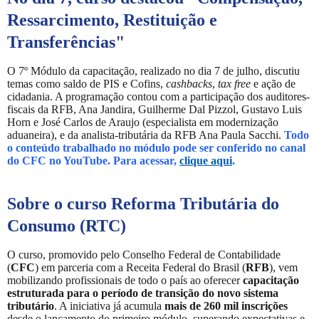
Ressarcimento, Restituição e
Transferências
"
O 7º Módulo da capacitação, realizado no dia 7 de julho, discutiu
temas como saldo de PIS e Cofins,
cashbacks
,
tax free
e ação de
cidadania. A programação contou com a participação dos auditores-
fiscais da RFB, Ana Jandira, Guilherme Dal Pizzol, Gustavo Luis
Horn e José Carlos de Araujo (especialista em modernização
aduaneira), e da analista-tributária da RFB Ana Paula Sacchi.
Todo
o conteúdo trabalhado no módulo pode ser conferido no canal
do CFC no YouTube. Para acessar,
clique aqui
.
Sobre o curso
Reforma Tributária do
Consumo
(RTC)
O curso, promovido pelo Conselho Federal de Contabilidade
(
CFC
) em parceria com a Receita Federal do Brasil (
RFB
), vem
mobilizando profissionais de todo o país ao oferecer
capacitação
estruturada para o período de transição do novo sistema
tributário
. A iniciativa já acumula
mais de 260 mil inscrições
desde o lançamento do primeiro módulo, superando expectativas e