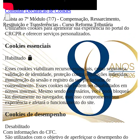
Consultar Declaração de Cookies
Assista ao 7º Módulo (7/7) - Compensação, Ressarcimento,
Restituição e Transferências - Curso Reforma Tributária
Utilizamos cookies para aprimorar sua experiência no portal do
CRCPR e oferecer serviços personalizados.
Cookies essenciais
Habilitado
Esses cookies viabilizam recursos essenciais, como segurança,
validação de identidade, proteção contra requisições indevidas,
manutenção da sessão e registro da sua preferência de
consentimento. Esses cookies não podem ser desabilitados em
nossos sistemas. Mesmo sendo necessários, você pode bloqueá-
los diretamente no navegador, mas isso comprometerá sua
experiência e afetará o funcionamento do site.
Cookies de desempenho
Desabilitado
Com informações do CFC.
São utilizados com o objetivo de aperfeiçoar o desempenho do