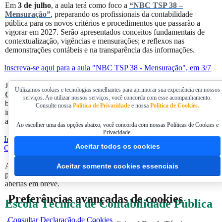
Em
3 de julho
, a aula terá como foco a
“NBC TSP 38 –
Mensuração”
, preparando os profissionais da contabilidade
pública para os novos critérios e procedimentos que passarão a
vigorar em 2027. Serão apresentados conceitos fundamentais de
contextualização, vigências e mensurações; e reflexos nas
demonstrações contábeis e na transparência das informações.
Inscreva-se aqui para a aula "NBC TSP 38 - Mensuração", em 3/7
Já o terceiro encontro, com tema
"Balanço Cidadão - Dados que
Utilizamos cookies e tecnologias semelhantes para aprimorar sua experiência em nossos
Conectam Governo e Sociedade"
, em
14 de agosto
, discutirá os
serviços. Ao utilizar nossos serviços, você concorda com esse acompanhamento.
benefícios da transparência pública e da comunicação das
Consulte nossa
Política de Privacidade
e nossa
Política de Cookies.
informações contábeis para aproximar a gestão pública do cidadão,
a partir do conceito do Balanço Cidadão.
Ao escolher uma das opções abaixo, você concorda com nossas Políticas de Cookies e
Privacidade.
Inscreva-se aqui para a aula "Balanço Cidadão - Dados que
Aceitar todos os cookies
Conectam Governo e Sociedade", em 14/8
A quarta aula da Escola Técnica de Contabilidade Pública está
Aceitar somente cookies essenciais
prevista para 25/9. O tema ainda será definido e as inscrições serão
abertas em breve.
Preferências avançadas de cookies
Escola Técnica de Contabilidade Pública
Consultar Declaração de Cookies