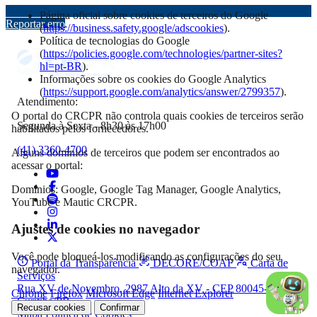
Página oficial sobre cookies de terceiros do Google
Reportar erro
(
https://business.safety.google/adscookies
).
Política de tecnologias do Google
(
https://policies.google.com/technologies/partner-sites?
hl=pt-BR
).
Informações sobre os cookies do Google Analytics
(
https://support.google.com/analytics/answer/2799357
).
Atendimento:
O portal do CRCPR não controla quais cookies de terceiros serão
Segunda à Sexta - 8h30 às 17h00
habilitados pelos fornecedores.
(41) 3360-4700
Alguns domínios de terceiros que podem ser encontrados ao
acessar o portal:
Domínios: Google, Google Tag Manager, Google Analytics,
YouTube e Mautic CRCPR.
Ajustes de cookies no navegador
Você pode bloqueá-los modificando as configurações do seu
Portal da Transparência
DECORE/COAF
Carta de
navegador.
Serviços
Rua XV de Novembro, 2987 Alto da XV - CEP 80045-340,
Chrome
Firefox
Microsoft Edge
Internet Explorer
Curitiba/PR
Recusar cookies
Confirmar
Mapa
Política de Cookies