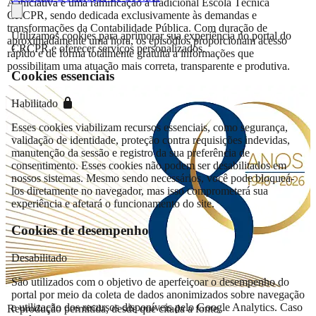
A iniciativa é uma ramificação a tradicional Escola Técnica
CRCPR, sendo dedicada exclusivamente às demandas e
transformações da Contabilidade Pública. Com duração de
Utilizamos cookies para aprimorar sua experiência no portal do
aproximadamente uma hora, os episódios proporcionam acesso
CRCPR e oferecer serviços personalizados.
rápido e de forma totalmente gratuita a informações que
possibilitam uma atuação mais correta, transparente e produtiva.
Cookies essenciais
Habilitado
Esses cookies viabilizam recursos essenciais, como segurança,
validação de identidade, proteção contra requisições indevidas,
manutenção da sessão e registro da sua preferência de
consentimento. Esses cookies não podem ser desabilitados em
nossos sistemas. Mesmo sendo necessários, você pode bloqueá-
los diretamente no navegador, mas isso comprometerá sua
experiência e afetará o funcionamento do site.
Cookies de desempenho
Desabilitado
São utilizados com o objetivo de aperfeiçoar o desempenho do
portal por meio da coleta de dados anonimizados sobre navegação
e utilização dos recursos disponíveis pelo Google Analytics. Caso
Reprodução permitida, desde que citada a fonte.