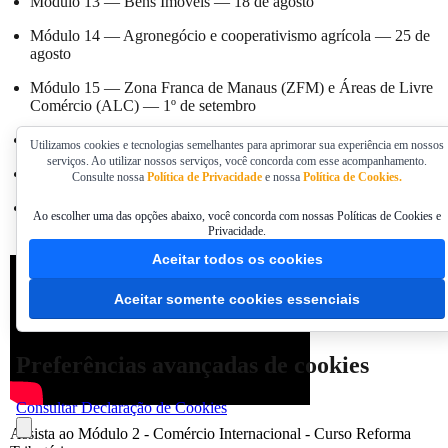
Módulo 13 — Bens Imóveis — 18 de agosto
Módulo 14 — Agronegócio e cooperativismo agrícola — 25 de
agosto
Módulo 15 — Zona Franca de Manaus (ZFM) e Áreas de Livre
Comércio (ALC) — 1º de setembro
Módulo 16 — Combustíveis e Energia Elétrica — 8 de setembro
Utilizamos cookies e tecnologias semelhantes para aprimorar sua experiência em nossos
serviços. Ao utilizar nossos serviços, você concorda com esse acompanhamento.
Módulo 17 — Imposto Seletivo — 15 de setembro
Consulte nossa
Política de Privacidade
e nossa
Política de Cookies.
Módulo 18 — Temas complementares e aplicação prática (casos
Ao escolher uma das opções abaixo, você concorda com nossas Políticas de Cookies e
especiais) — 22 de setembro
Privacidade.
Aceitar todos os cookies
Aceitar somente cookies essenciais
Preferências avançadas de cookies
Consultar Declaração de Cookies
Assista ao Módulo 2 - Comércio Internacional - Curso Reforma