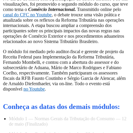
visualizações, foi promovido o segundo módulo do curso, que teve
como tema o
Comércio Internacional
.
Transmitido online pelo
canal do CFC no Youtube
, o debate trouxe uma visão prática e
atualizada sobre os reflexos da Reforma Tributária nas operações
internacionais. A etapa buscou ampliar a compreensão dos
participantes sobre os principais impactos das novas regras nas
operações de Comércio Exterior e nos procedimentos aduaneiros
relacionados ao novo Sistema Tributário Brasileiro.
O módulo foi mediado pelo auditor-fiscal e gerente de projeto da
Receita Federal para Implementação da Reforma Tributária,
Fernando Mombelli, e contou com a abertura do assessor e do
subsecretário de Aduana, Mário de Marco Rodrigues e Fabiano
Coelho, respectivamente. Também participaram os assessores
fiscais da RFB Fausto Coutinho e Sérgio Garcia de Alencar, além
de Arnaldo Diefenthaeler, via on-line. Todo o evento está
disponível
no Youtube
.
Conheça as datas dos demais módulos:
Módulo 1 — Normas Gerais da Tributação do Consumo — 12
de maio (Finalizado)