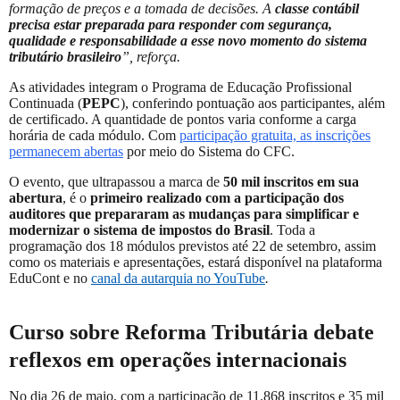
formação de preços e a tomada de decisões. A
classe contábil
precisa estar preparada para responder com segurança,
qualidade e responsabilidade a esse novo momento do sistema
tributário brasileiro
”, reforça.
As atividades integram o Programa de Educação Profissional
Continuada (
PEPC
), conferindo pontuação aos participantes, além
de certificado. A quantidade de pontos varia conforme a carga
horária de cada módulo. Com
participação gratuita, as inscrições
permanecem abertas
por meio do Sistema do CFC.
O evento, que ultrapassou a marca de
50 mil inscritos em sua
abertura
, é o
primeiro realizado com a participação dos
auditores que prepararam as mudanças para simplificar e
modernizar o sistema de impostos do Brasil
. Toda a
programação dos 18 módulos previstos até 22 de setembro, assim
como os materiais e apresentações, estará disponível na plataforma
EduCont e no
canal da autarquia no YouTube
.
Curso sobre Reforma Tributária debate
reflexos em operações internacionais
No dia 26 de maio, com a participação de 11.868 inscritos e 35 mil