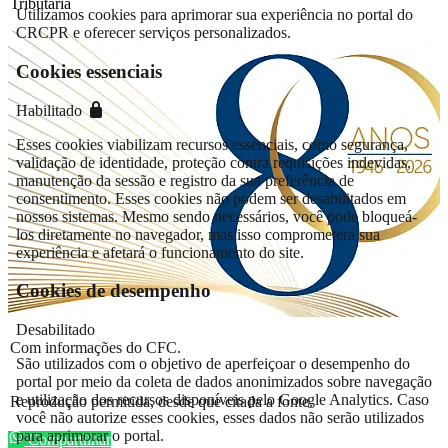
Tributária
Utilizamos cookies para aprimorar sua experiência no portal do
CRCPR e oferecer serviços personalizados.
Cookies essenciais
Habilitado
Esses cookies viabilizam recursos essenciais, como segurança,
validação de identidade, proteção contra requisições indevidas,
manutenção da sessão e registro da sua preferência de
consentimento. Esses cookies não podem ser desabilitados em
nossos sistemas. Mesmo sendo necessários, você pode bloqueá-
los diretamente no navegador, mas isso comprometerá sua
experiência e afetará o funcionamento do site.
Cookies de desempenho
Desabilitado
Com informações do CFC.
São utilizados com o objetivo de aperfeiçoar o desempenho do
portal por meio da coleta de dados anonimizados sobre navegação
e utilização dos recursos disponíveis pelo Google Analytics. Caso
Reprodução permitida, desde que citada a fonte.
você não autorize esses cookies, esses dados não serão utilizados
para aprimorar o portal.
Compartilhar