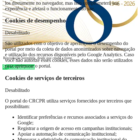
los diretamente no navegador, mas isso comprometerá sua
experiência e afetará o funcionamento do site.
Cookies de desempenho
Desabilitado
São utilizados com o objetivo de aperfeiçoar o desempenho do
portal por meio da coleta de dados anonimizados sobre navegação
e utilização dos recursos disponíveis pelo Google Analytics. Caso
Reprodução permitida, desde que citada a fonte.
você não autorize esses cookies, esses dados não serão utilizados
para aprimorar o portal.
Compartilhar
Cookies de serviços de terceiros
Desabilitado
O portal do CRCPR utiliza serviços fornecidos por terceiros que
possibilitam:
Identificar preferências e recursos associados a serviços do
Google;
Registrar a origem de acesso em campanhas institucionais;
Apoiar a automação de comunicação institucional;
Mensurar a efetividade da comunicação institucional do