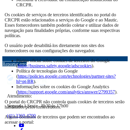
CRCPR.
Os cookies de serviços de terceiros identificados no portal do
CRCPR estão relacionados a serviços do Google e ao Mautic.
Esses fornecedores também poderão coletar e utilizar dados de
navegação para finalidades próprias, conforme suas respectivas
políticas.
O usuário pode desabilitá-los diretamente nos sites dos
fornecedores ou nas configurações do navegador.
Página oficial sobre cookies de terceiros do Google
Reportar erro
(
https://business.safety.google/adscookies
).
Política de tecnologias do Google
(
https://policies.google.com/technologies/partner-sites?
hl=pt-BR
).
Informações sobre os cookies do Google Analytics
(
https://support.google.com/analytics/answer/2799357
).
Atendimento:
O portal do CRCPR não controla quais cookies de terceiros serão
Segunda à Sexta - 8h30 às 17h00
habilitados pelos fornecedores.
(41) 3360-4700
Alguns domínios de terceiros que podem ser encontrados ao
acessar o portal: