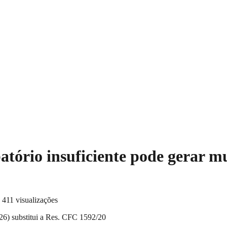
io insuficiente pode gerar mult
·
411 visualizações
6) substitui a Res. CFC 1592/20