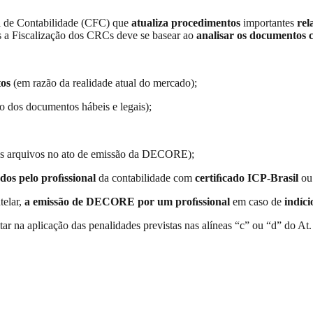
al de Contabilidade (CFC) que
atualiza procedimentos
importantes
rel
 a Fiscalização dos CRCs deve se basear ao
analisar os documentos 
tos
(em razão da realidade atual do mercado);
o dos documentos hábeis e legais);
s arquivos no ato de emissão da DECORE);
ados pelo proﬁssional
da contabilidade com
certiﬁcado ICP-Brasil
ou
telar,
a emissão de DECORE por um proﬁssional
em caso de
indíci
tar na aplicação das penalidades previstas nas alíneas “c” ou “d” do At