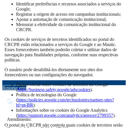
Identificar preferências e recursos associados a serviços do
Google;
Registrar a origem de acesso em campanhas institucionais;
Apoiar a automação de comunicação institucional;
Mensurar a efetividade da comunicação institucional do
CRCPR.
Os cookies de serviços de terceiros identificados no portal do
CRCPR estão relacionados a serviços do Google e ao Mautic.
Esses fornecedores também poderão coletar e utilizar dados de
navegação para finalidades próprias, conforme suas respectivas
políticas.
O usuário pode desabilitá-los diretamente nos sites dos
fornecedores ou nas configurações do navegador.
Página oficial sobre cookies de terceiros do Google
Reportar erro
(
https://business.safety.google/adscookies
).
Política de tecnologias do Google
(
https://policies.google.com/technologies/partner-sites?
hl=pt-BR
).
Informações sobre os cookies do Google Analytics
(
https://support.google.com/analytics/answer/2799357
).
Atendimento:
O portal do CRCPR não controla quais cookies de terceiros serão