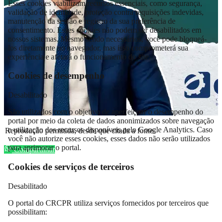
Esses cookies viabilizam recursos essenciais, como segurança,
validação de identidade, proteção contra requisições indevidas,
manutenção da sessão e registro da sua preferência de
consentimento. Esses cookies não podem ser desabilitados em
nossos sistemas. Mesmo sendo necessários, você pode bloqueá-
los diretamente no navegador, mas isso comprometerá sua
experiência e afetará o funcionamento do site.
Cookies de desempenho
Desabilitado
São utilizados com o objetivo de aperfeiçoar o desempenho do
portal por meio da coleta de dados anonimizados sobre navegação
e utilização dos recursos disponíveis pelo Google Analytics. Caso
Reprodução permitida, desde que citada a fonte.
você não autorize esses cookies, esses dados não serão utilizados
para aprimorar o portal.
Compartilhar
Cookies de serviços de terceiros
Desabilitado
O portal do CRCPR utiliza serviços fornecidos por terceiros que
possibilitam: