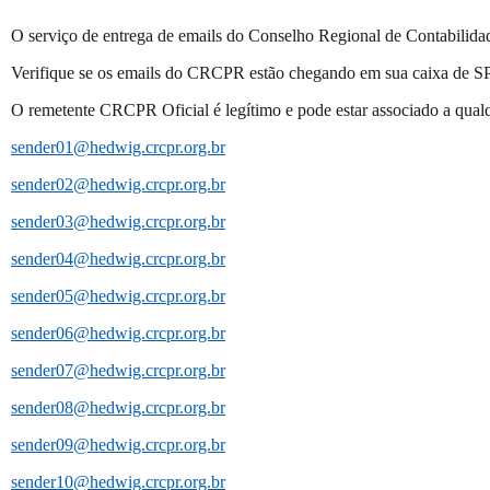
O serviço de entrega de emails do Conselho Regional de Contabilid
Verifique se os emails do CRCPR estão chegando em sua caixa de S
O remetente CRCPR Oficial é legítimo e pode estar associado a qualq
sender01@hedwig.crcpr.org.br
sender02@hedwig.crcpr.org.br
sender03@hedwig.crcpr.org.br
sender04@hedwig.crcpr.org.br
sender05@hedwig.crcpr.org.br
sender06@hedwig.crcpr.org.br
sender07@hedwig.crcpr.org.br
sender08@hedwig.crcpr.org.br
sender09@hedwig.crcpr.org.br
sender10@hedwig.crcpr.org.br