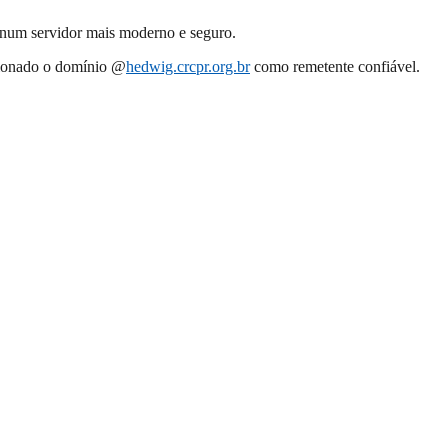
 num servidor mais moderno e seguro.
cionado o domínio @
hedwig.crcpr.org.br
como remetente confiável.