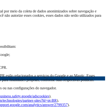
tal por meio da coleta de dados anonimizados sobre navegação e
cê não autorize esses cookies, esses dados não serão utilizados para
ssibilitam:
Google;
RCPR.
CPR estão relacionados a serviços do Google e ao Mautic. Esses
para finalidades próprias, conforme suas respectivas políticas.
res ou nas configurações do navegador.
/business.safety.google/adscookies
).
om/technologies/partner-sites?hl=pt-BR
).
/support.google.com/analytics/answer/2799357
).