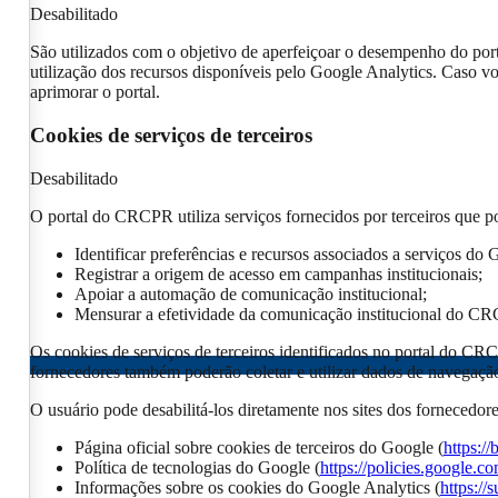
Desabilitado
São utilizados com o objetivo de aperfeiçoar o desempenho do por
utilização dos recursos disponíveis pelo Google Analytics. Caso vo
aprimorar o portal.
Cookies de serviços de terceiros
Desabilitado
O portal do CRCPR utiliza serviços fornecidos por terceiros que po
Identificar preferências e recursos associados a serviços do 
Registrar a origem de acesso em campanhas institucionais;
Apoiar a automação de comunicação institucional;
Mensurar a efetividade da comunicação institucional do C
Os cookies de serviços de terceiros identificados no portal do CR
fornecedores também poderão coletar e utilizar dados de navegação 
O usuário pode desabilitá-los diretamente nos sites dos fornecedo
Página oficial sobre cookies de terceiros do Google (
https:/
Política de tecnologias do Google (
https://policies.google.c
Informações sobre os cookies do Google Analytics (
https:/