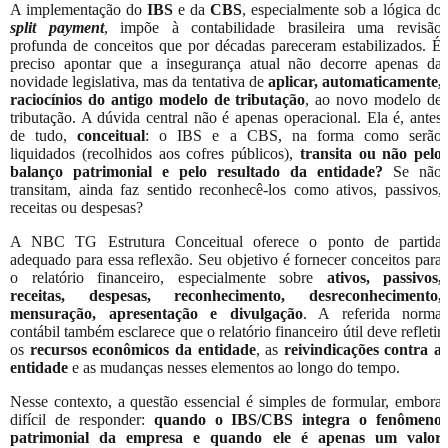
A implementação do
IBS
e da
CBS
, especialmente sob a lógica do
split payment
, impõe à contabilidade brasileira uma revisão
profunda de conceitos que por décadas pareceram estabilizados. É
preciso apontar que a insegurança atual não decorre apenas da
novidade legislativa, mas da tentativa de
aplicar, automaticamente,
raciocínios do antigo modelo de tributação
, ao novo modelo de
tributação. A dúvida central não é apenas operacional. Ela é, antes
de tudo,
conceitual
: o IBS e a CBS, na forma como serão
liquidados (recolhidos aos cofres públicos),
transita ou não pelo
balanço patrimonial e pelo resultado da entidade?
Se não
transitam, ainda faz sentido reconhecê-los como ativos, passivos,
receitas ou despesas?
A NBC TG Estrutura Conceitual oferece o ponto de partida
adequado para essa reflexão. Seu objetivo é fornecer conceitos para
o relatório financeiro, especialmente sobre
ativos, passivos,
receitas, despesas, reconhecimento, desreconhecimento,
mensuração, apresentação e divulgação
. A referida norma
contábil também esclarece que o relatório financeiro útil deve refletir
os
recursos econômicos da entidade
, as
reivindicações contra a
entidade
e as mudanças nesses elementos ao longo do tempo.
Nesse contexto, a questão essencial é simples de formular, embora
difícil de responder:
quando o IBS/CBS integra o fenômeno
patrimonial da empresa e quando ele é apenas um valor