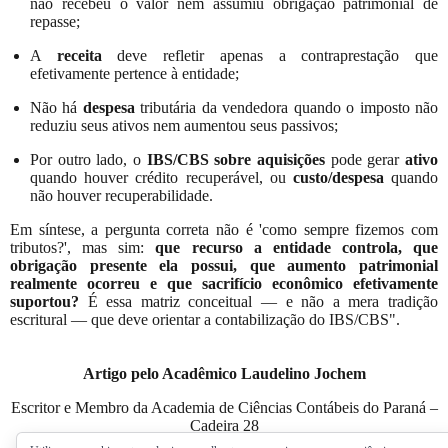
não recebeu o valor nem assumiu obrigação patrimonial de
repasse;
A
receita
deve refletir apenas a contraprestação que
efetivamente pertence à entidade;
Não há
despesa
tributária da vendedora quando o imposto não
reduziu seus ativos nem aumentou seus passivos;
Por outro lado, o
IBS/CBS sobre aquisições
pode gerar
ativo
quando houver crédito recuperável, ou
custo/despesa
quando
não houver recuperabilidade.
Em síntese, a pergunta correta não é 'como sempre fizemos com
tributos?', mas sim:
que recurso a entidade controla, que
obrigação presente ela possui, que aumento patrimonial
realmente ocorreu e que sacrifício econômico efetivamente
suportou?
É essa matriz conceitual — e não a mera tradição
escritural — que deve orientar a contabilização do IBS/CBS".
Artigo pelo Acadêmico Laudelino Jochem
Escritor e Membro da Academia de Ciências Contábeis do Paraná –
Cadeira 28