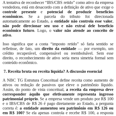
A tentativa de reconhecer “IBS/CBS retido” como ativo da empresa
vendedora, está em desacordo com a definição de ativo que exige o
controle presente
e
potencial de produzir benefícios
econômicos
. Se a parcela do tributo foi direcionada
automaticamente ao Estado, a
entidade não controla esse valor
,
não pode direcionar seu uso e não extrai dele benefício
econômico futuro
. Logo, o
valor não atende ao conceito de
ativo
.
Isso significa que a conta “imposto retido” só faria sentido se
refletisse, de fato, um
direito da entidade
— por exemplo, um
crédito recuperável, compensável ou reembolsável. Sem esse
direito, o reconhecimento de ativo seria mera simetria formal sem
conteúdo econômico.
7. Receita bruta ou receita líquida? A discussão essencial
A NBC TG Estrutura Conceitual define receita como aumento de
ativos ou redução de passivos que eleve o patrimônio líquido.
Assim, do ponto de vista conceitual,
a receita da empresa deve
corresponder àquilo que efetivamente representa ingresso
patrimonial próprio
. Se a empresa vende um produto por R$ 100
e o IBS/CBS de R$ 26 é pago diretamente ao Estado, a pergunta
correta é:
a entidade aumentou seu patrimônio em R$ 126 ou
em R$ 100?
Se ela apenas controla e recebe R$ 100, a resposta