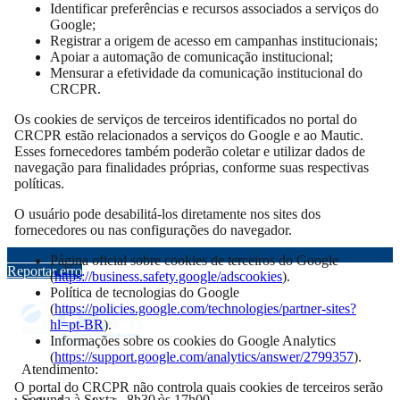
Identificar preferências e recursos associados a serviços do
Google;
Registrar a origem de acesso em campanhas institucionais;
Apoiar a automação de comunicação institucional;
Mensurar a efetividade da comunicação institucional do
CRCPR.
Os cookies de serviços de terceiros identificados no portal do
CRCPR estão relacionados a serviços do Google e ao Mautic.
Esses fornecedores também poderão coletar e utilizar dados de
navegação para finalidades próprias, conforme suas respectivas
políticas.
O usuário pode desabilitá-los diretamente nos sites dos
fornecedores ou nas configurações do navegador.
Página oficial sobre cookies de terceiros do Google
Reportar erro
(
https://business.safety.google/adscookies
).
Política de tecnologias do Google
(
https://policies.google.com/technologies/partner-sites?
hl=pt-BR
).
Informações sobre os cookies do Google Analytics
(
https://support.google.com/analytics/answer/2799357
).
Atendimento:
O portal do CRCPR não controla quais cookies de terceiros serão
Segunda à Sexta - 8h30 às 17h00