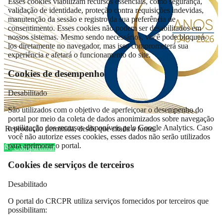
Esses cookies viabilizam recursos essenciais, como segurança,
validação de identidade, proteção contra requisições indevidas,
manutenção da sessão e registro da sua preferência de
consentimento. Esses cookies não podem ser desabilitados em
nossos sistemas. Mesmo sendo necessários, você pode bloqueá-
los diretamente no navegador, mas isso comprometerá sua
experiência e afetará o funcionamento do site.
Cookies de desempenho
Desabilitado
São utilizados com o objetivo de aperfeiçoar o desempenho do
portal por meio da coleta de dados anonimizados sobre navegação
e utilização dos recursos disponíveis pelo Google Analytics. Caso
Reprodução permitida, desde que citada a fonte.
você não autorize esses cookies, esses dados não serão utilizados
para aprimorar o portal.
Compartilhar
Cookies de serviços de terceiros
Desabilitado
O portal do CRCPR utiliza serviços fornecidos por terceiros que
possibilitam: