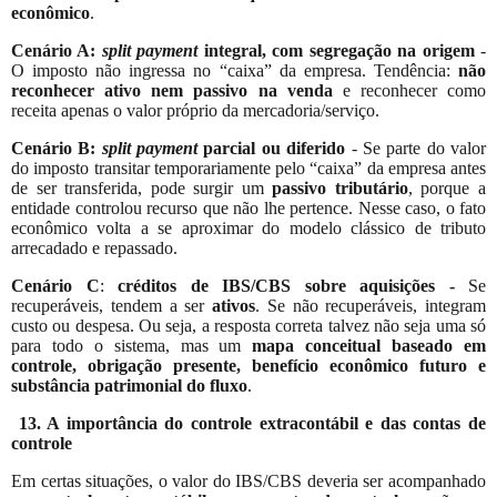
econômico
.
Cenário A:
split payment
integral, com segregação na origem
-
O imposto não ingressa no “caixa” da empresa. Tendência:
não
reconhecer ativo nem passivo na venda
e reconhecer como
receita apenas o valor próprio da mercadoria/serviço.
Cenário B:
split payment
parcial ou diferido
- Se parte do valor
do imposto transitar temporariamente pelo “caixa” da empresa antes
de ser transferida, pode surgir um
passivo tributário
, porque a
entidade controlou recurso que não lhe pertence. Nesse caso, o fato
econômico volta a se aproximar do modelo clássico de tributo
arrecadado e repassado.
Cenário C
:
créditos de IBS/CBS sobre aquisições -
Se
recuperáveis, tendem a ser
ativos
. Se não recuperáveis, integram
custo ou despesa. Ou seja, a resposta correta talvez não seja uma só
para todo o sistema, mas um
mapa conceitual baseado em
controle, obrigação presente, benefício econômico futuro e
substância patrimonial do fluxo
.
13. A importância do controle extracontábil e das contas de
controle
Em certas situações, o valor do IBS/CBS deveria ser acompanhado