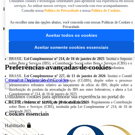
Utilizamos cookies e tecnologias semelhantes para aprimorar sua experiência em nossos
As informações e opiniões manifestadas neste artigo são de
serviços. Ao utilizar nossos serviços, você concorda com esse acompanhamento.
inteira responsabilidade dos autores, e não necessariamente são
Consulte nossa
Política de Privacidade
e nossa
Política de Cookies.
endossadas ou refletem posições do CRCPR ou da ACCPR.
Ao escolher uma das opções abaixo, você concorda com nossas Políticas de Cookies e
Privacidade.
Referências
Aceitar todos os cookies
CONSELHO FEDERAL DE CONTABILIDADE.
Norma Brasileira de
Contabilidade, NBC TG Estrutura Conceitual, de 21 de novembro de 2019
: dá
nova redação à NBC TG Estrutura Conceitual, que dispõe sobre a estrutura conceitual
Aceitar somente cookies essenciais
para relatório financeiro.
BRASIL.
Lei Complementar nº 214, de 16 de janeiro de 2025
. Institui o Imposto
sobre Bens e Serviços (IBS), a Contribuição Social sobre Bens e Serviços (CBS) e o
Preferências avançadas de cookies
Imposto Seletivo (IS); cria o Comitê Gestor do IBS e altera a legislação tributária.
BRASIL.
Lei Complementar nº 227, de 13 de janeiro de 2026
. Institui o Comitê
Consultar Declaração de Cookies
Gestor do Imposto sobre Bens e Serviços (CGIBS); dispõe sobre o processo
administrativo tributário relativo ao lançamento de ofício do IBS; dispõe sobre a
distribuição do produto da arrecadação do IBS aos entes federativos; e altera a Lei
Complementar nº 214, de 16 de janeiro de 2025.
Utilizamos cookies para aprimorar sua experiência no portal do
CRCPR e oferecer serviços personalizados.
BRASIL.
Decreto nº 12.955, de 29 de abril de 2026
. Regulamenta a Contribuição
sobre Bens e Serviços (CBS), instituída pela Lei Complementar nº 214, de 16 de
janeiro de 2025.
Cookies essenciais
Habilitado