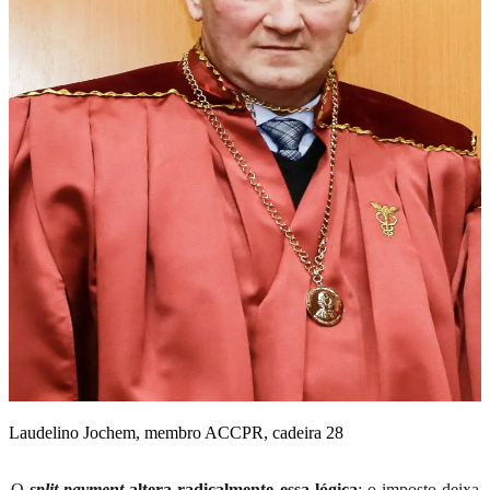
Laudelino Jochem, membro ACCPR, cadeira 28
O
split payment
altera radicalmente essa lógica
: o imposto deixa