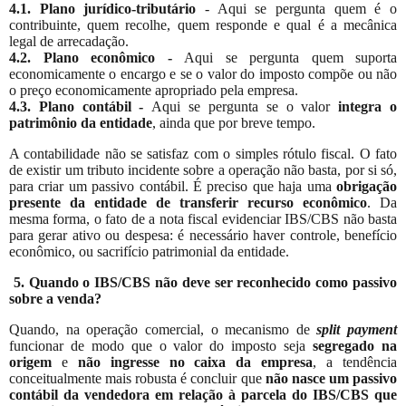
4.1. Plano jurídico-tributário
- Aqui se pergunta quem é o
contribuinte, quem recolhe, quem responde e qual é a mecânica
legal de arrecadação.
4.2. Plano econômico -
Aqui se pergunta quem suporta
economicamente o encargo e se o valor do imposto compõe ou não
o preço economicamente apropriado pela empresa.
4.3. Plano contábil -
Aqui se pergunta se o valor
integra o
patrimônio da entidade
, ainda que por breve tempo.
A contabilidade não se satisfaz com o simples rótulo fiscal. O fato
de existir um tributo incidente sobre a operação não basta, por si só,
para criar um passivo contábil. É preciso que haja uma
obrigação
presente da entidade de transferir recurso econômico
. Da
mesma forma, o fato de a nota fiscal evidenciar IBS/CBS não basta
para gerar ativo ou despesa: é necessário haver controle, benefício
econômico, ou sacrifício patrimonial da entidade.
5. Quando o IBS/CBS não deve ser reconhecido como passivo
sobre a venda?
Quando, na operação comercial, o mecanismo de
split payment
funcionar de modo que o valor do imposto seja
segregado na
origem
e
não ingresse no caixa da empresa
, a tendência
conceitualmente mais robusta é concluir que
não nasce um passivo
contábil da vendedora em relação à parcela do IBS/CBS que